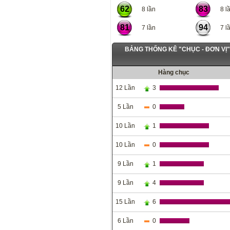
62
83
8 lần
8 lầ
81
94
7 lần
7 lầ
BẢNG THỐNG KÊ "CHỤC - ĐƠN VỊ
Hàng chục
12 Lần
3
5 Lần
0
10 Lần
1
10 Lần
0
9 Lần
1
9 Lần
4
15 Lần
6
6 Lần
0