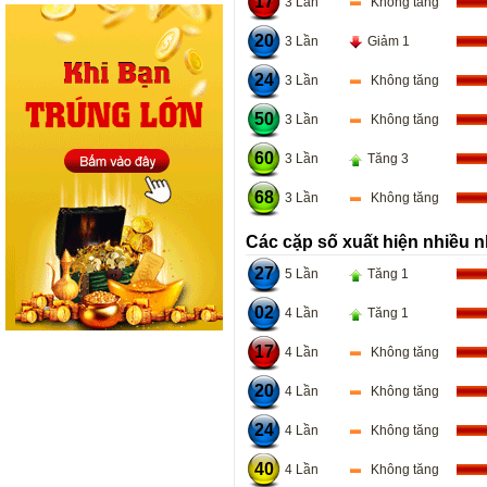
17
3 Lần
Không tăng
20
3 Lần
Giảm 1
24
3 Lần
Không tăng
50
3 Lần
Không tăng
60
3 Lần
Tăng 3
68
3 Lần
Không tăng
Các cặp số xuất hiện nhiều n
27
5 Lần
Tăng 1
02
4 Lần
Tăng 1
17
4 Lần
Không tăng
20
4 Lần
Không tăng
24
4 Lần
Không tăng
40
4 Lần
Không tăng