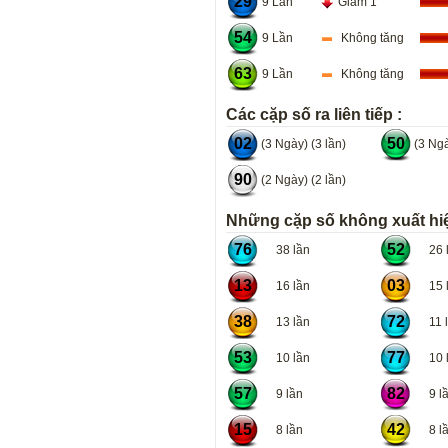
29
9 Lần
Giảm 1
54
9 Lần
Không tăng
63
9 Lần
Không tăng
Các cặp số ra liên tiếp :
02
50
(3 Ngày) (3 lần)
(3 Ngà
90
(2 Ngày) (2 lần)
Những cặp số không xuất hiệ
76
52
38 lần
26 l
13
03
16 lần
15 l
38
72
13 lần
11 l
53
77
10 lần
10 l
57
82
9 lần
9 lầ
15
42
8 lần
8 lầ