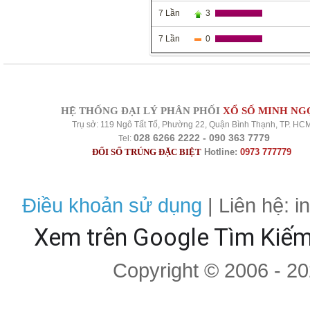
7 Lần
3
7 Lần
0
HỆ THỐNG ĐẠI LÝ PHÂN PHỐI
XỔ SỐ MINH NG
Trụ sở: 119 Ngô Tất Tố, Phường 22, Quận Bình Thạnh, TP. HC
028 6266 2222 - 090 363 7779
Tel:
ĐỔI SỐ TRÚNG ĐẶC BIỆT
Hotline:
0973 777779
Điều khoản sử dụng
| Liên hệ: 
Xem trên Google Tìm Kiế
Copyright © 2006 - 2