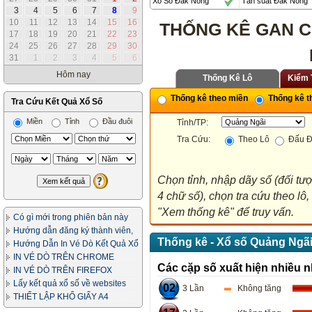
Xổ Số Đắk Nông
Tần suất Đắk Nông
3
4
5
6
7
8
9
10
11
12
13
14
15
16
THỐNG KÊ GAN C
17
18
19
20
21
22
23
24
25
26
27
28
29
30
31
1
2
3
4
5
6
Hôm nay
Thống Kê Lô
Kiểm 
Thống kê theo miền
Thống kê th
Tra Cứu Kết Quả Xổ Số
Miền
Tỉnh
Đầu đuôi
Tỉnh/TP:
Tra Cứu:
Theo Lô
Đấu Đ
Chọn tỉnh, nhập dãy số (đối tư
4 chữ số), chọn tra cứu theo lô
"Xem thống kê" để truy vấn.
Có gì mới trong phiên bản này
Hướng dẫn đăng ký thành viên,
Thống kê - Xổ số Quảng Ngãi
in vé dò
Hướng Dẫn In Vé Dò Kết Quả Xổ
Số
IN VÉ DÒ TRÊN CHROME
Các cặp số xuất hiện nhiều n
IN VÉ DÒ TRÊN FIREFOX
Lấy kết quả xổ số về websites
02
3 Lần
Không tăng
của bạn
THIẾT LẬP KHỔ GIẤY A4