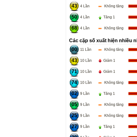
43
4 Lần
Không tăng
50
4 Lần
Tăng 1
68
4 Lần
Không tăng
Các cặp số xuất hiện nhiều n
00
11 Lần
Không tăng
43
10 Lần
Giảm 1
71
10 Lần
Giảm 1
74
10 Lần
Không tăng
02
9 Lần
Tăng 1
05
9 Lần
Không tăng
25
9 Lần
Không tăng
27
9 Lần
Tăng 1