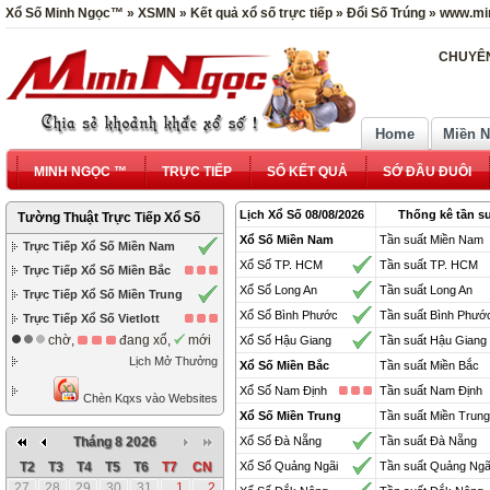
Xổ Số Minh Ngọc™ » XSMN » Kết quả xổ số trực tiếp » Đổi Số Trúng » www.mi
CHUYÊN
Home
Miền 
MINH NGỌC ™
TRỰC TIẾP
SỔ KẾT QUẢ
SỚ ĐẦU ĐUÔI
Lịch Xổ Số 08/08/2026
Thống kê tần su
Tường Thuật Trực Tiếp Xổ Số
Xổ Số Miền Nam
Tần suất Miền Nam
Trực Tiếp Xổ Số Miền Nam
Xổ Số TP. HCM
Tần suất TP. HCM
Trực Tiếp Xổ Số Miền Bắc
Xổ Số Long An
Tần suất Long An
Trực Tiếp Xổ Số Miền Trung
Xổ Số Bình Phước
Tần suất Bình Phướ
Trực Tiếp Xổ Số Vietlott
chờ,
đang xổ,
mới
Xổ Số Hậu Giang
Tần suất Hậu Giang
Lịch Mở Thưởng
Xổ Số Miền Bắc
Tần suất Miền Bắc
Xổ Số Nam Định
Tần suất Nam Định
Chèn Kqxs vào Websites
Xổ Số Miền Trung
Tần suất Miền Trung
Tháng 8 2026
Xổ Số Đà Nẵng
Tần suất Đà Nẵng
T2
T3
T4
T5
T6
T7
CN
Xổ Số Quảng Ngãi
Tần suất Quảng Ngã
27
28
29
30
31
1
2