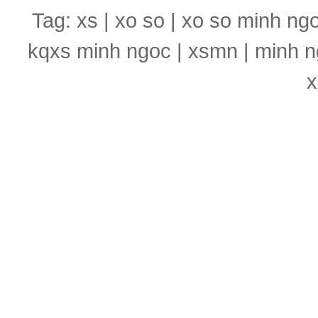
Tag: xs | xo so | xo so minh ng
kqxs minh ngoc | xsmn | minh n
x