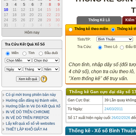
3
4
5
6
7
8
9
10
11
12
13
14
15
16
17
18
19
20
21
22
23
24
25
26
27
28
29
30
Thống Kê Lô
Kiểm 
31
1
2
3
4
5
6
Thống kê theo miền
Thống kê th
Hôm nay
Tỉnh/TP:
Tra Cứu Kết Quả Xổ Số
Tra Cứu:
Theo Lô
Đấu Đ
Miền
Tỉnh
Đầu đuôi
Chọn tỉnh, nhập dãy số (đối tư
4 chữ số), chọn tra cứu theo lô
"Xem thống kê" để truy vấn.
Thống kê Gan cực đại dãy số 17
Có gì mới trong phiên bản này
Gan Cực Đại:
39 Lần quay không 
Hướng dẫn đăng ký thành viên,
in vé dò
Hướng Dẫn In Vé Dò Kết Quả Xổ
Từ Ngày:
24/03/2011
Số
IN VÉ DÒ TRÊN CHROME
IN VÉ DÒ TRÊN FIREFOX
Số 17 xuất hiện ngày cuối
26/02/2026
đế
Lấy kết quả xổ số về websites
của bạn
THIẾT LẬP KHỔ GIẤY A4
Thống kê - Xổ số Bình Thuận