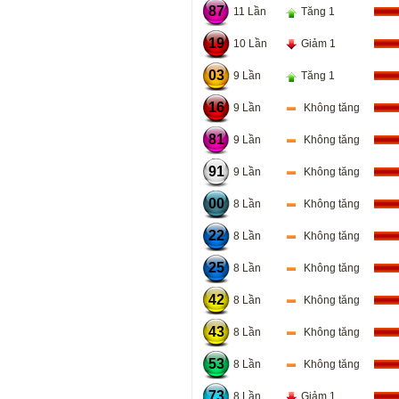
87
11 Lần
Tăng 1
19
10 Lần
Giảm 1
03
9 Lần
Tăng 1
16
9 Lần
Không tăng
81
9 Lần
Không tăng
91
9 Lần
Không tăng
00
8 Lần
Không tăng
22
8 Lần
Không tăng
25
8 Lần
Không tăng
42
8 Lần
Không tăng
43
8 Lần
Không tăng
53
8 Lần
Không tăng
73
8 Lần
Giảm 1