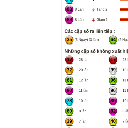
83
8 Lần
Tăng 2
89
8 Lần
Giảm 1
Các cặp số ra liên tiếp :
35
64
(3 Ngày) (3 lần)
(2 Ngà
Những cặp số không xuất hiệ
12
17
28 lần
23 l
32
99
20 lần
19 l
61
06
12 lần
11 l
80
96
11 lần
11 l
78
89
10 lần
10 l
60
82
8 lần
8 lầ
39
40
7 lần
7 lầ