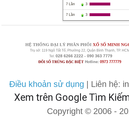
7 Lần
3
7 Lần
3
HỆ THỐNG ĐẠI LÝ PHÂN PHỐI
XỔ SỐ MINH NG
Trụ sở: 119 Ngô Tất Tố, Phường 22, Quận Bình Thạnh, TP. HC
028 6266 2222 - 090 363 7779
Tel:
ĐỔI SỐ TRÚNG ĐẶC BIỆT
Hotline:
0973 777779
Điều khoản sử dụng
| Liên hệ: 
Xem trên Google Tìm Kiế
Copyright © 2006 - 2