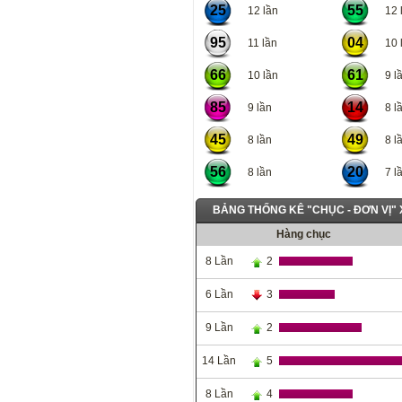
25
55
12 lần
12 l
95
04
11 lần
10 l
66
61
10 lần
9 lầ
85
14
9 lần
8 lầ
45
49
8 lần
8 lầ
56
20
8 lần
7 lầ
BẢNG THỐNG KÊ "CHỤC - ĐƠN VỊ"
Hàng chục
8 Lần
2
6 Lần
3
9 Lần
2
14 Lần
5
8 Lần
4