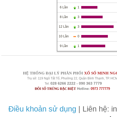
6 Lần
1
8 Lần
3
12 Lần
3
10 Lần
0
9 Lần
1
HỆ THỐNG ĐẠI LÝ PHÂN PHỐI
XỔ SỐ MINH NG
Trụ sở: 119 Ngô Tất Tố, Phường 22, Quận Bình Thạnh, TP. HC
028 6266 2222 - 090 363 7779
Tel:
ĐỔI SỐ TRÚNG ĐẶC BIỆT
Hotline:
0973 777779
Điều khoản sử dụng
| Liên hệ: 