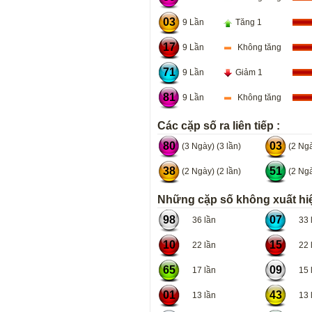
03
9 Lần
Tăng 1
17
9 Lần
Không tăng
71
9 Lần
Giảm 1
81
9 Lần
Không tăng
Các cặp số ra liên tiếp :
80
03
(3 Ngày) (3 lần)
(2 Ngà
38
51
(2 Ngày) (2 lần)
(2 Ngà
Những cặp số không xuất hiệ
98
07
36 lần
33 l
10
15
22 lần
22 l
65
09
17 lần
15 l
01
43
13 lần
13 l