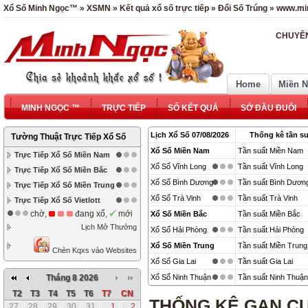
Xổ Số Minh Ngọc™ » XSMN » Kết quả xổ số trực tiếp » Đổi Số Trúng » www.mi
CHUYÊN
Home
Miền 
MINH NGỌC ™
TRỰC TIẾP
SỔ KẾT QUẢ
SỚ ĐẦU ĐUÔI
Lịch Xổ Số 07/08/2026
Thống kê tần su
Tường Thuật Trực Tiếp Xổ Số
Xổ Số Miền Nam
Tần suất Miền Nam
Trực Tiếp Xổ Số Miền Nam
Xổ Số Vĩnh Long
Tần suất Vĩnh Long
Trực Tiếp Xổ Số Miền Bắc
Xổ Số Bình Dương
Tần suất Bình Dươn
Trực Tiếp Xổ Số Miền Trung
Xổ Số Trà Vinh
Tần suất Trà Vinh
Trực Tiếp Xổ Số Vietlott
chờ,
đang xổ,
mới
Xổ Số Miền Bắc
Tần suất Miền Bắc
Lịch Mở Thưởng
Xổ Số Hải Phòng
Tần suất Hải Phòng
Xổ Số Miền Trung
Tần suất Miền Trung
Chèn Kqxs vào Websites
Xổ Số Gia Lai
Tần suất Gia Lai
Tháng 8 2026
Xổ Số Ninh Thuận
Tần suất Ninh Thuận
T2
T3
T4
T5
T6
T7
CN
THỐNG KÊ GAN CỰ
27
28
29
30
31
1
2