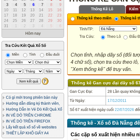
3
4
5
6
7
8
9
Thống Kê Lô
Kiểm 
10
11
12
13
14
15
16
17
18
19
20
21
22
23
Thống kê theo miền
Thống kê th
24
25
26
27
28
29
30
31
1
2
3
4
5
6
Tỉnh/TP:
Hôm nay
Tra Cứu:
Theo Lô
Đấu Đ
Tra Cứu Kết Quả Xổ Số
Chọn tỉnh, nhập dãy số (đối tư
Miền
Tỉnh
Đầu đuôi
4 chữ số), chọn tra cứu theo lô
"Xem thống kê" để truy vấn.
Thống kê Gan cực đại dãy số 67
Gan Cực Đại:
28 Lần quay không 
Có gì mới trong phiên bản này
Từ Ngày:
17/12/2011
Hướng dẫn đăng ký thành viên,
in vé dò
Hướng Dẫn In Vé Dò Kết Quả Xổ
Số 67 xuất hiện ngày cuối
22/07/2026
đế
Số
IN VÉ DÒ TRÊN CHROME
IN VÉ DÒ TRÊN FIREFOX
Thống kê - Xổ số Đà Nẵng đế
Lấy kết quả xổ số về websites
của bạn
THIẾT LẬP KHỔ GIẤY A4
Các cặp số xuất hiện nhiều n