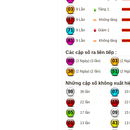
03
9 Lần
Tăng 1
17
9 Lần
Không tăng
71
9 Lần
Giảm 1
81
9 Lần
Không tăng
Các cặp số ra liên tiếp :
80
03
(3 Ngày) (3 lần)
(2 Ngà
38
51
(2 Ngày) (2 lần)
(2 Ngà
Những cặp số không xuất hiệ
98
07
36 lần
33 l
10
15
22 lần
22 l
65
09
17 lần
15 l
01
43
13 lần
13 l