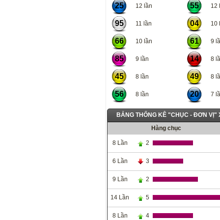
25
55
12 lần
12 l
95
04
11 lần
10 l
66
61
10 lần
9 lầ
85
14
9 lần
8 lầ
45
49
8 lần
8 lầ
56
20
8 lần
7 lầ
BẢNG THỐNG KÊ "CHỤC - ĐƠN VỊ"
Hàng chục
8 Lần
2
6 Lần
3
9 Lần
2
14 Lần
5
8 Lần
4