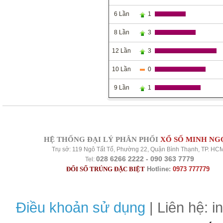
6 Lần
1
8 Lần
3
12 Lần
3
10 Lần
0
9 Lần
1
HỆ THỐNG ĐẠI LÝ PHÂN PHỐI
XỔ SỐ MINH NG
Trụ sở: 119 Ngô Tất Tố, Phường 22, Quận Bình Thạnh, TP. HC
028 6266 2222 - 090 363 7779
Tel:
ĐỔI SỐ TRÚNG ĐẶC BIỆT
Hotline:
0973 777779
Điều khoản sử dụng
| Liên hệ: 