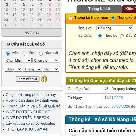
3
4
5
6
7
8
9
Thống Kê Lô
Kiểm 
10
11
12
13
14
15
16
17
18
19
20
21
22
23
Thống kê theo miền
Thống kê th
24
25
26
27
28
29
30
31
1
2
3
4
5
6
Tỉnh/TP:
Hôm nay
Tra Cứu:
Theo Lô
Đấu Đ
Tra Cứu Kết Quả Xổ Số
Chọn tỉnh, nhập dãy số (đối tư
Miền
Tỉnh
Đầu đuôi
4 chữ số), chọn tra cứu theo lô
"Xem thống kê" để truy vấn.
Thống kê Gan cực đại dãy số 71
Gan Cực Đại:
45 Lần quay không 
Có gì mới trong phiên bản này
Từ Ngày:
11/01/2025
Hướng dẫn đăng ký thành viên,
in vé dò
Hướng Dẫn In Vé Dò Kết Quả Xổ
Số 71 xuất hiện ngày cuối
22/07/2026
đế
Số
IN VÉ DÒ TRÊN CHROME
IN VÉ DÒ TRÊN FIREFOX
Thống kê - Xổ số Đà Nẵng đế
Lấy kết quả xổ số về websites
của bạn
THIẾT LẬP KHỔ GIẤY A4
Các cặp số xuất hiện nhiều n