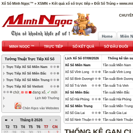
Xổ Số Minh Ngọc™ » XSMN » Kết quả xổ số trực tiếp » Đổi Số Trúng » www.mi
CHUYÊN
Home
Miền 
MINH NGỌC ™
TRỰC TIẾP
SỔ KẾT QUẢ
SỚ ĐẦU ĐUÔI
Lịch Xổ Số 07/08/2026
Thống kê tần su
Tường Thuật Trực Tiếp Xổ Số
Xổ Số Miền Nam
Tần suất Miền Nam
Trực Tiếp Xổ Số Miền Nam
Xổ Số Vĩnh Long
Tần suất Vĩnh Long
Trực Tiếp Xổ Số Miền Bắc
Xổ Số Bình Dương
Tần suất Bình Dươn
Trực Tiếp Xổ Số Miền Trung
Xổ Số Trà Vinh
Tần suất Trà Vinh
Trực Tiếp Xổ Số Vietlott
chờ,
đang xổ,
mới
Xổ Số Miền Bắc
Tần suất Miền Bắc
Lịch Mở Thưởng
Xổ Số Hải Phòng
Tần suất Hải Phòng
Xổ Số Miền Trung
Tần suất Miền Trung
Chèn Kqxs vào Websites
Xổ Số Gia Lai
Tần suất Gia Lai
Tháng 8 2026
Xổ Số Ninh Thuận
Tần suất Ninh Thuận
T2
T3
T4
T5
T6
T7
CN
THỐNG KÊ GAN CỰ
27
28
29
30
31
1
2