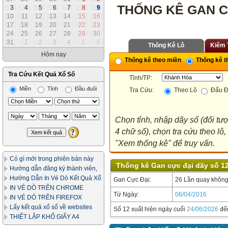
THỐNG KÊ GAN C
3
4
5
6
7
8
9
10
11
12
13
14
15
16
17
18
19
20
21
22
23
24
25
26
27
28
29
30
31
1
2
3
4
5
6
Thống Kê Lô
Kiểm 
Hôm nay
Thống kê theo miền
Thống kê th
Tra Cứu Kết Quả Xổ Số
Tỉnh/TP:
Miền
Tỉnh
Đầu đuôi
Tra Cứu:
Theo Lô
Đấu Đ
Chọn tỉnh, nhập dãy số (đối tư
4 chữ số), chọn tra cứu theo lô
"Xem thống kê" để truy vấn.
Có gì mới trong phiên bản này
Thống kê Gan cực đại dãy số 12
Hướng dẫn đăng ký thành viên,
in vé dò
Hướng Dẫn In Vé Dò Kết Quả Xổ
Gan Cực Đại:
26 Lần quay không 
Số
IN VÉ DÒ TRÊN CHROME
Từ Ngày:
06/04/2016
IN VÉ DÒ TRÊN FIREFOX
Lấy kết quả xổ số về websites
Số 12 xuất hiện ngày cuối
24/06/2026
đế
của bạn
THIẾT LẬP KHỔ GIẤY A4