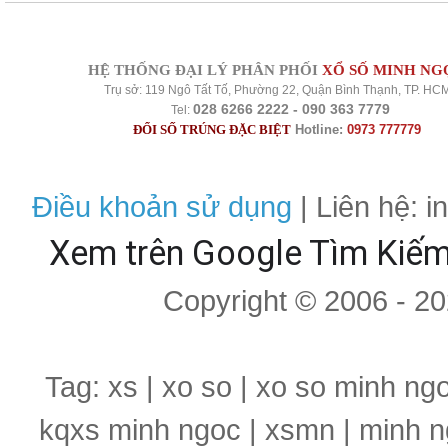
HỆ THỐNG ĐẠI LÝ PHÂN PHỐI
XỔ SỐ MINH NG
Trụ sở: 119 Ngô Tất Tố, Phường 22, Quận Bình Thạnh, TP. HC
028 6266 2222 - 090 363 7779
Tel:
ĐỔI SỐ TRÚNG ĐẶC BIỆT
Hotline:
0973 777779
Điều khoản sử dụng
| Liên hệ: 
Xem trên Google Tìm Kiế
Copyright © 2006 - 2
Tag: xs | xo so | xo so minh ng
kqxs minh ngoc | xsmn | minh n