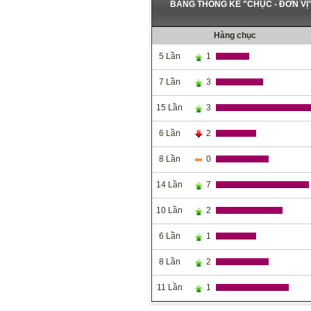
BẢNG THỐNG KÊ "CHỤC - ĐƠN V
Hàng chục
5 Lần
1
7 Lần
3
15 Lần
3
6 Lần
2
8 Lần
0
14 Lần
7
10 Lần
2
6 Lần
1
8 Lần
2
11 Lần
1