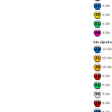
27
4 Lần
49
4 Lần
51
4 Lần
88
4 Lần
Các cặp số xu
22
12 Lần
31
10 Lần
38
10 Lần
14
9 Lần
52
9 Lần
99
9 Lần
19
8 Lần
20