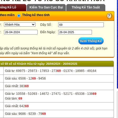
hống Kê Lô
Kiểm Tra Gan Cực Đại
Thống Kê Tần Suất
theo miền
Thống kê theo tỉnh
:
Dãy Số:
:
Đến Ngày:
ập dãy số (đối tượng thống kê là một số nguyên từ 2 đến 4 chữ số), giới hạn
ngày đến ngày và bấm "Xem thống kê" để truy vấn.
số 69 xổ số Khánh Hòa từ ngày: 26/04/2024 - 26/04/2025
Giải tư: 69975 - 25973 - 17853 - 273
69
- 01374 - 18985 - 49164
Giải sáu: 6506 - 12
69
- 9456
Giải nhất: 383
69
Giải tư: 10558 - 51093 - 14672 - 27471 - 52171 - 65338 - 138
69
Giải tám:
69
Giải nhất: 642
69
Giải sáu: 9686 - 9239 - 79
69