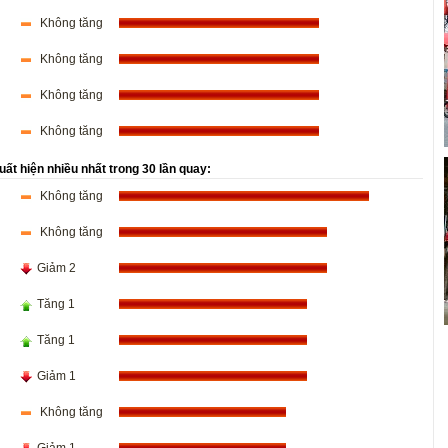
Không tăng
Không tăng
Không tăng
Không tăng
ất hiện nhiều nhất trong 30 lần quay:
Không tăng
Không tăng
Giảm 2
Tăng 1
Tăng 1
Giảm 1
Không tăng