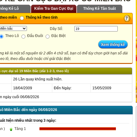
hống Kê Lô
Kiểm Tra Gan Cực Đại
Thống Kê Tần Suất
theo miền
Thống kê theo tỉnh
Dãy Số:
Theo Lô
Đấu Đuôi
Đặc Biệt
ng kê là một số nguyên từ 2 đến 4 chữ số, bạn có thể tùy chọn giới hạn số đài
eo lô, theo đầu đuôi hoặc chỉ giải Đặc Biệt.
cực đại số 19 Miền Bắc (đài 1-2-3, theo lô)
26 Lần quay không xuất hiện.
18/04/2009
Đến Ngày:
15/05/2009
ện ngày cuối
06/08/2026
số Miền Bắc đến ngày 06/08/2026
ất hiện nhiều nhất trong 3 ngày:
ần )
Tăng 1