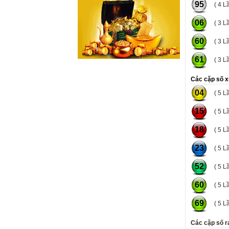
95
( 4 L
06
( 3 L
60
( 3 L
61
( 3 L
Các cặp số xu
04
( 5 L
15
( 5 L
18
( 5 L
23
( 5 L
52
( 5 L
60
( 5 L
69
( 5 L
Các cặp số ra