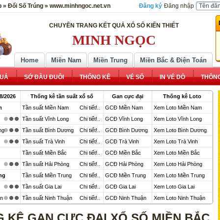
p » Đổi Số Trúng » www.minhngoc.net.vn
Đăng ký
Đăng nhập
CHUYÊN TRANG KẾT QUẢ XỔ SỐ KIẾN THIẾT
MINH NGỌC
Home
Miền Nam
Miền Trung
Miền Bắc & Điện Toán
QUẢ
SỚ ĐẦU ĐUÔI
THỐNG KÊ
VÉ SỐ
IN VÉ DÒ
THÔNG
8/2026
Thống kê tần suất xổ số
Gan cực đại
Thống kê Loto
m
Tần suất Miền Nam
Chi tiết!..
GCĐ Miền Nam
Xem Loto Miền Nam
Tần suất Vĩnh Long
Chi tiết!..
GCĐ Vĩnh Long
Xem Loto Vĩnh Long
ng
Tần suất Bình Dương
Chi tiết!..
GCĐ Bình Dương
Xem Loto Bình Dương
Tần suất Trà Vinh
Chi tiết!..
GCĐ Trà Vinh
Xem Loto Trà Vinh
Tần suất Miền Bắc
Chi tiết!..
GCĐ Miền Bắc
Xem Loto Miền Bắc
Tần suất Hải Phòng
Chi tiết!..
GCĐ Hải Phòng
Xem Loto Hải Phòng
ng
Tần suất Miền Trung
Chi tiết!..
GCĐ Miền Trung
Xem Loto Miền Trung
Tần suất Gia Lai
Chi tiết!..
GCĐ Gia Lai
Xem Loto Gia Lai
ận
Tần suất Ninh Thuận
Chi tiết!..
GCĐ Ninh Thuận
Xem Loto Ninh Thuận
 KÊ GAN CỰC ĐẠI XỔ SỐ MIỀN BẮC