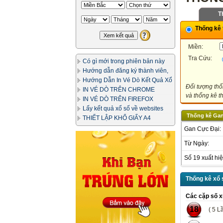
T
Thống kê 
Miền:
Tra Cứu:
Có gì mới trong phiên bản này
Hướng dẫn đăng ký thành viên,
in vé dò
Hướng Dẫn In Vé Dò Kết Quả Xổ
Đối tượng thố
Số
IN VÉ DÒ TRÊN CHROME
và thống kê th
IN VÉ DÒ TRÊN FIREFOX
Lấy kết quả xổ số về websites
Thống kê Gan 
của bạn
THIẾT LẬP KHỔ GIẤY A4
Gan Cực Đại:
Từ Ngày:
Số 19 xuất hi
Thống kê xổ 
Các cặp số xu
18
( 5 L