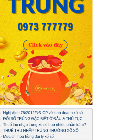
Nghị định 78/2012/NĐ-CP về kinh doanh xổ số
ĐỔI SỐ TRÚNG ĐẶC BIỆT Ở ĐÂU & THỦ TỤC
NHƯ THẾ NÀO?
Thuế thu nhập trúng xổ số bao nhiêu phần trăm?
THUẾ THU NHẬP TRÚNG THƯỞNG XỔ SỐ
Mức chi hoa hồng đại lý xổ số