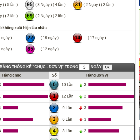
95
31
 ) ( 5 lần )
( 3 Ngày ) ( 4 lần )
( 2 Ngày ) ( 2 lần )
69
 ) ( 3 lần )
( 2 Ngày ) ( 2 lần )
 không xuất hiện lâu nhất:
22
14
ngày )
( 19 ngày )
( 17 ngày )
85
ngày )
( 12 ngày )
BẢNG THỐNG KÊ "CHỤC - ĐƠN VỊ" TRONG
NGÀY
Hàng chục
Số
Hàng đơn vị
0
3
10 Lần
3
1
1
12 Lần
2
2
4
9 Lần
3
3
3
6 Lần
3
4
3
8 Lần
2