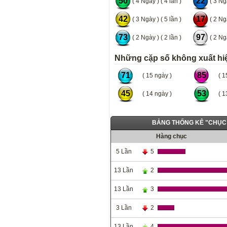
50
22
( 4 Ngày ) ( 4 lần )
( 3 Ng
42
17
( 3 Ngày ) ( 5 lần )
( 2 Ng
73
97
( 2 Ngày ) ( 2 lần )
( 2 Ng
Những cặp số không xuất hiệ
71
85
( 15 ngày )
( 15 
45
53
( 14 ngày )
( 13 
BẢNG THỐNG KÊ "CHỤC 
Hàng chục
5 Lần
5
13 Lần
2
13 Lần
3
3 Lần
2
13 Lần
4