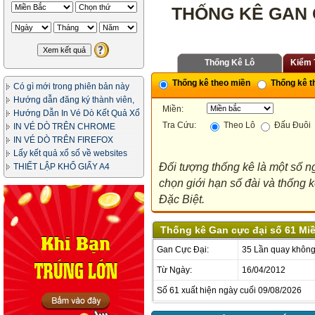
THỐNG KÊ GAN 
Thống Kê Lô
Kiểm 
Thống kê theo miền
Thống kê th
Có gì mới trong phiên bản này
Hướng dẫn đăng ký thành viên,
Miền:
in vé dò
Hướng Dẫn In Vé Dò Kết Quả Xổ
Tra Cứu:
Theo Lô
Đấu Đuôi
Số
IN VÉ DÒ TRÊN CHROME
IN VÉ DÒ TRÊN FIREFOX
Lấy kết quả xổ số về websites
của bạn
Đối tượng thống kê là một số n
THIẾT LẬP KHỔ GIẤY A4
chọn giới hạn số đài và thống k
Đặc Biệt.
Thống kê Gan cực đại số 61 Miền
Gan Cực Đại:
35 Lần quay không 
Từ Ngày:
16/04/2012
Số 61 xuất hiện ngày cuối
09/08/2026