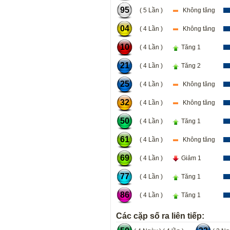
95
( 5 Lần )
Không tăng
04
( 4 Lần )
Không tăng
10
( 4 Lần )
Tăng 1
21
( 4 Lần )
Tăng 2
25
( 4 Lần )
Không tăng
32
( 4 Lần )
Không tăng
50
( 4 Lần )
Tăng 1
61
( 4 Lần )
Không tăng
69
( 4 Lần )
Giảm 1
77
( 4 Lần )
Tăng 1
86
( 4 Lần )
Tăng 1
Các cặp số ra liên tiếp: