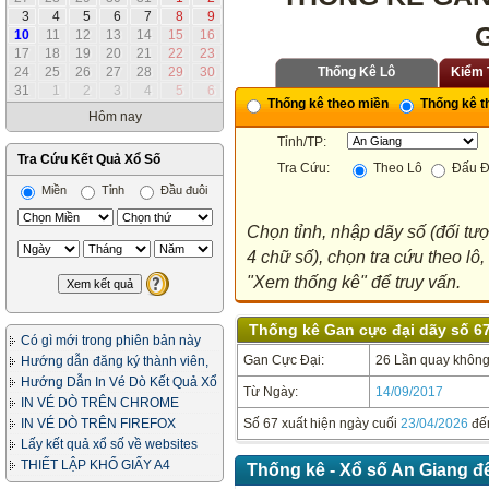
3
4
5
6
7
8
9
10
11
12
13
14
15
16
17
18
19
20
21
22
23
24
25
26
27
28
29
30
Thống Kê Lô
Kiểm 
31
1
2
3
4
5
6
Thống kê theo miền
Thống kê th
Hôm nay
Tỉnh/TP:
Tra Cứu Kết Quả Xổ Số
Tra Cứu:
Theo Lô
Đấu Đ
Miền
Tỉnh
Đầu đuôi
Chọn tỉnh, nhập dãy số (đối tư
4 chữ số), chọn tra cứu theo lô
"Xem thống kê" để truy vấn.
Thống kê Gan cực đại dãy số 67
Có gì mới trong phiên bản này
Gan Cực Đại:
26 Lần quay không 
Hướng dẫn đăng ký thành viên,
in vé dò
Hướng Dẫn In Vé Dò Kết Quả Xổ
Từ Ngày:
14/09/2017
Số
IN VÉ DÒ TRÊN CHROME
IN VÉ DÒ TRÊN FIREFOX
Số 67 xuất hiện ngày cuối
23/04/2026
đế
Lấy kết quả xổ số về websites
của bạn
THIẾT LẬP KHỔ GIẤY A4
Thống kê - Xổ số An Giang đ