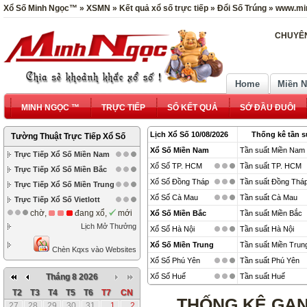
Xổ Số Minh Ngọc™ » XSMN » Kết quả xổ số trực tiếp » Đổi Số Trúng » www.mi
CHUYÊN
Home
Miền 
MINH NGỌC ™
TRỰC TIẾP
SỔ KẾT QUẢ
SỚ ĐẦU ĐUÔI
Lịch Xổ Số 10/08/2026
Thống kê tần s
Tường Thuật Trực Tiếp Xổ Số
Xổ Số Miền Nam
Tần suất Miền Nam
Trực Tiếp Xổ Số Miền Nam
Xổ Số TP. HCM
Tần suất TP. HCM
Trực Tiếp Xổ Số Miền Bắc
Xổ Số Đồng Tháp
Tần suất Đồng Thá
Trực Tiếp Xổ Số Miền Trung
Xổ Số Cà Mau
Tần suất Cà Mau
Trực Tiếp Xổ Số Vietlott
chờ,
đang xổ,
mới
Xổ Số Miền Bắc
Tần suất Miền Bắc
Lịch Mở Thưởng
Xổ Số Hà Nội
Tần suất Hà Nội
Xổ Số Miền Trung
Tần suất Miền Trun
Chèn Kqxs vào Websites
Xổ Số Phú Yên
Tần suất Phú Yên
Tháng 8 2026
Xổ Số Huế
Tần suất Huế
T2
T3
T4
T5
T6
T7
CN
THỐNG KÊ GAN
27
28
29
30
31
1
2