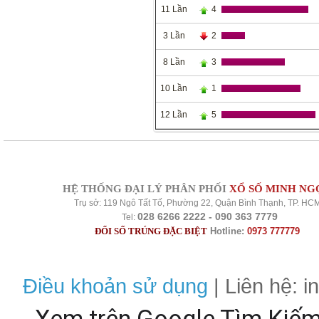
11 Lần
4
3 Lần
2
8 Lần
3
10 Lần
1
12 Lần
5
HỆ THỐNG ĐẠI LÝ PHÂN PHỐI
XỔ SỐ MINH NG
Trụ sở: 119 Ngô Tất Tố, Phường 22, Quận Bình Thạnh, TP. HC
028 6266 2222 - 090 363 7779
Tel:
ĐỔI SỐ TRÚNG ĐẶC BIỆT
Hotline:
0973 777779
Điều khoản sử dụng
| Liên hệ: 