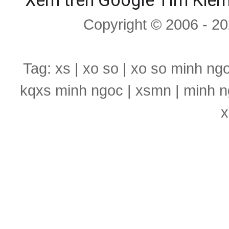
Xem trên Google Tìm Kiế
Copyright © 2006 - 2
Tag: xs | xo so | xo so minh ng
kqxs minh ngoc | xsmn | minh n
x