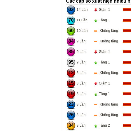
Các cặp số xuất hiện nhiều n
02
14 Lần
Giảm 1
70
11 Lần
Tăng 1
60
10 Lần
Không tăng
84
9 Lần
Không tăng
85
9 Lần
Giảm 1
95
9 Lần
Tăng 1
12
8 Lần
Không tăng
15
8 Lần
Giảm 1
19
8 Lần
Tăng 1
23
8 Lần
Không tăng
26
8 Lần
Không tăng
34
8 Lần
Tăng 2