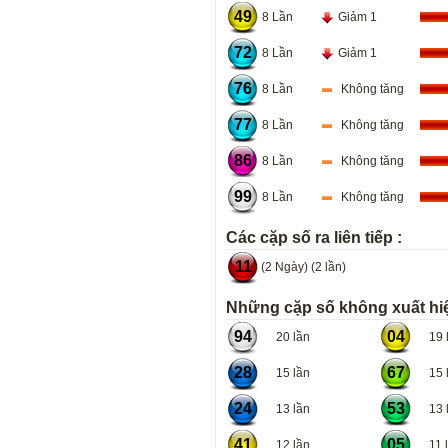
49
8 Lần
Giảm 1
72
8 Lần
Giảm 1
76
8 Lần
Không tăng
77
8 Lần
Không tăng
86
8 Lần
Không tăng
99
8 Lần
Không tăng
Các cặp số ra liên tiếp :
11
(2 Ngày) (2 lần)
Những cặp số không xuất hiệ
94
04
20 lần
19 l
28
67
15 lần
15 l
24
53
13 lần
13 l
41
05
12 lần
11 l