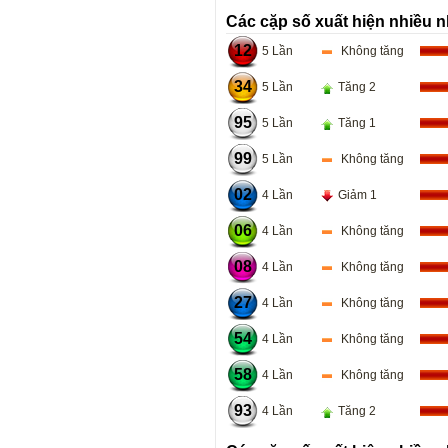
Các cặp số xuất hiện nhiều n
12
5 Lần
Không tăng
34
5 Lần
Tăng 2
95
5 Lần
Tăng 1
99
5 Lần
Không tăng
02
4 Lần
Giảm 1
06
4 Lần
Không tăng
08
4 Lần
Không tăng
27
4 Lần
Không tăng
54
4 Lần
Không tăng
58
4 Lần
Không tăng
93
4 Lần
Tăng 2