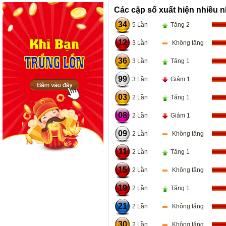
Các cặp số xuất hiện nhiều n
34
5 Lần
Tăng 2
12
3 Lần
Không tăng
36
3 Lần
Tăng 1
99
3 Lần
Giảm 1
03
2 Lần
Tăng 1
08
2 Lần
Giảm 1
09
2 Lần
Không tăng
11
2 Lần
Tăng 1
15
2 Lần
Không tăng
19
2 Lần
Tăng 1
21
2 Lần
Không tăng
30
2 Lần
Không tăng