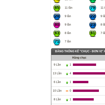
65
79
11 lần
11 l
20
22
9 lần
9 lầ
80
23
9 lần
8 lầ
63
61
8 lần
7 lầ
71
7 lần
BẢNG THỐNG KÊ "CHỤC - ĐƠN VỊ"
Hàng chục
9 Lần
1
13 Lần
4
6 Lần
1
10 Lần
0
8 Lần
1