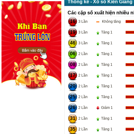
Thống kê - Xổ số Kiên Giang
Các cặp số xuất hiện nhiều n
16
3 Lần
Không tăng
19
3 Lần
Tăng 1
46
3 Lần
Tăng 1
06
2 Lần
Tăng 1
08
2 Lần
Tăng 1
17
2 Lần
Tăng 1
20
2 Lần
Tăng 1
25
2 Lần
Tăng 1
26
2 Lần
Giảm 1
31
2 Lần
Tăng 1
35
2 Lần
Tăng 1