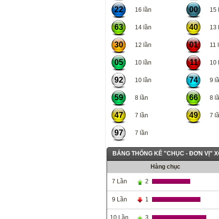
22
00
16 lần
15 l
63
40
14 lần
13 l
30
01
12 lần
11 l
05
11
10 lần
10 l
92
74
10 lần
9 lầ
59
66
8 lần
8 lầ
47
49
7 lần
7 lầ
97
7 lần
BẢNG THỐNG KÊ "CHỤC - ĐƠN VỊ" 
Hàng chục
7 Lần
2
9 Lần
1
10 Lần
3