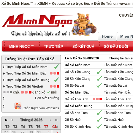
Xổ Số Minh Ngọc™ » XSMN » Kết quả xổ số trực tiếp » Đổi Số Trúng » www.mi
CHUYÊN
Home
Miền 
MINH NGỌC ™
TRỰC TIẾP
SỔ KẾT QUẢ
SỚ ĐẦU ĐUÔI
Lịch Xổ Số 09/08/2026
Thống kê tần s
Tường Thuật Trực Tiếp Xổ Số
Xổ Số Miền Nam
Tần suất Miền Nam
Trực Tiếp Xổ Số Miền Nam
Xổ Số Tiền Giang
Tần suất Tiền Gian
Trực Tiếp Xổ Số Miền Bắc
Xổ Số Kiên Giang
Tần suất Kiên Gian
Trực Tiếp Xổ Số Miền Trung
Xổ Số Đà Lạt
Tần suất Đà Lạt
Trực Tiếp Xổ Số Vietlott
chờ,
đang xổ,
mới
Xổ Số Miền Bắc
Tần suất Miền Bắc
Lịch Mở Thưởng
Xổ Số Thái Bình
Tần suất Thái Bình
Xổ Số Miền Trung
Tần suất Miền Trun
Chèn Kqxs vào Websites
Xổ Số Kon Tum
Tần suất Kon Tum
Tháng 8 2026
Xổ Số Huế
Tần suất Huế
T2
T3
T4
T5
T6
T7
CN
Xổ Số Khánh Hòa
Tần suất Khánh Hò
27
28
29
30
31
1
2