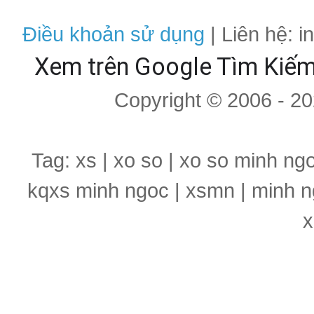
Điều khoản sử dụng
| Liên hệ: 
Xem trên Google Tìm Kiế
Copyright © 2006 - 2
Tag: xs | xo so | xo so minh ng
kqxs minh ngoc | xsmn | minh n
x