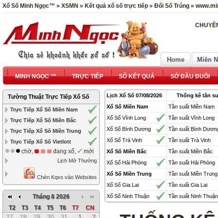
Xổ Số Minh Ngọc™ » XSMN » Kết quả xổ số trực tiếp » Đổi Số Trúng » www.mi
CHUYÊN
Home
Miền 
MINH NGỌC ™
TRỰC TIẾP
SỔ KẾT QUẢ
SỚ ĐẦU ĐUÔI
Lịch Xổ Số 07/08/2026
Thống kê tần su
Tường Thuật Trực Tiếp Xổ Số
Xổ Số Miền Nam
Tần suất Miền Nam
Trực Tiếp Xổ Số Miền Nam
Xổ Số Vĩnh Long
Tần suất Vĩnh Long
Trực Tiếp Xổ Số Miền Bắc
Xổ Số Bình Dương
Tần suất Bình Dươn
Trực Tiếp Xổ Số Miền Trung
Xổ Số Trà Vinh
Tần suất Trà Vinh
Trực Tiếp Xổ Số Vietlott
chờ,
đang xổ,
mới
Xổ Số Miền Bắc
Tần suất Miền Bắc
Lịch Mở Thưởng
Xổ Số Hải Phòng
Tần suất Hải Phòng
Xổ Số Miền Trung
Tần suất Miền Trung
Chèn Kqxs vào Websites
Xổ Số Gia Lai
Tần suất Gia Lai
Tháng 8 2026
Xổ Số Ninh Thuận
Tần suất Ninh Thuận
T2
T3
T4
T5
T6
T7
CN
27
28
29
30
31
1
2