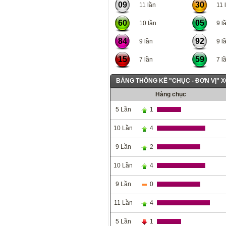
09
30
11 lần
11 l
60
05
10 lần
9 lầ
84
92
9 lần
9 lầ
15
59
7 lần
7 lầ
BẢNG THỐNG KÊ "CHỤC - ĐƠN VỊ" 
Hàng chục
5 Lần
1
10 Lần
4
9 Lần
2
10 Lần
4
9 Lần
0
11 Lần
4
5 Lần
1