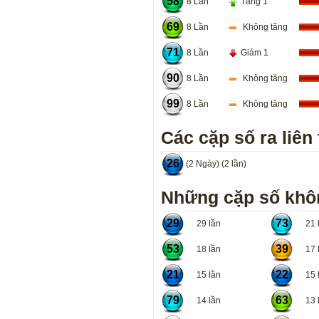
58
8 Lần
Tăng 1
69
8 Lần
Không tăng
71
8 Lần
Giảm 1
90
8 Lần
Không tăng
99
8 Lần
Không tăng
Các cặp số ra liên 
26
(2 Ngày) (2 lần)
Những cặp số khôn
29
73
29 lần
21 l
53
39
18 lần
17 l
21
22
15 lần
15 l
79
63
14 lần
13 l