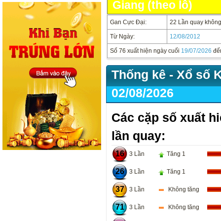
Giang (theo lô)
Gan Cực Đại:
22 Lần quay không 
Từ Ngày:
12/08/2012
Số 76 xuất hiện ngày cuối
19/07/2026
đế
Thống kê - Xổ số 
02/08/2026
Các cặp số xuất hi
lần quay:
16
3 Lần
Tăng 1
26
3 Lần
Tăng 1
37
3 Lần
Không tăng
71
3 Lần
Không tăng