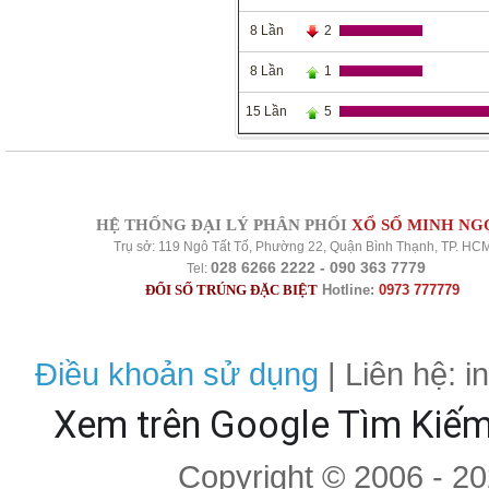
8 Lần
2
8 Lần
1
15 Lần
5
HỆ THỐNG ĐẠI LÝ PHÂN PHỐI
XỔ SỐ MINH NG
Trụ sở: 119 Ngô Tất Tố, Phường 22, Quận Bình Thạnh, TP. HC
028 6266 2222 - 090 363 7779
Tel:
ĐỔI SỐ TRÚNG ĐẶC BIỆT
Hotline:
0973 777779
Điều khoản sử dụng
| Liên hệ: 
Xem trên Google Tìm Kiế
Copyright © 2006 - 2