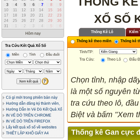
THỐNG KÊ
3
4
5
6
7
8
9
10
11
12
13
14
15
16
XỔ SỐ 
17
18
19
20
21
22
23
24
25
26
27
28
29
30
31
1
2
3
4
5
6
Thống Kê Lô
Kiểm 
Hôm nay
Thống kê theo miền
Thống kê th
Tra Cứu Kết Quả Xổ Số
Tỉnh/TP:
Miền
Tỉnh
Đầu đuôi
Tra Cứu:
Theo Lô
Đấu Đ
Chọn tỉnh, nhập dãy
là một số nguyên từ
Có gì mới trong phiên bản này
tra cứu theo lô, đầu
Hướng dẫn đăng ký thành viên,
in vé dò
Hướng Dẫn In Vé Dò Kết Quả Xổ
Biệt và bấm "Xem th
Số
IN VÉ DÒ TRÊN CHROME
IN VÉ DÒ TRÊN FIREFOX
Lấy kết quả xổ số về websites
Thống kê Gan cực đạ
của bạn
THIẾT LẬP KHỔ GIẤY A4