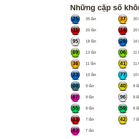
Những cặp số khôn
25
37
35 lần
30 l
11
14
20 lần
20 l
95
29
18 lần
16 l
69
06
13 lần
11 l
36
41
11 lần
11 l
23
77
10 lần
10 l
00
40
9 lần
9 lầ
87
96
9 lần
9 lầ
55
59
8 lần
8 lầ
13
42
7 lần
7 lầ
82
7 lần