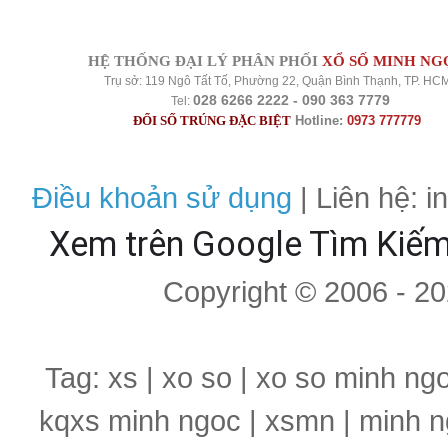
HỆ THỐNG ĐẠI LÝ PHÂN PHỐI
XỔ SỐ MINH NG
Trụ sở: 119 Ngô Tất Tố, Phường 22, Quận Bình Thạnh, TP. HC
028 6266 2222 - 090 363 7779
Tel:
ĐỔI SỐ TRÚNG ĐẶC BIỆT
Hotline:
0973 777779
Điều khoản sử dụng
| Liên hệ: 
Xem trên Google Tìm Kiế
Copyright © 2006 - 2
Tag: xs | xo so | xo so minh ng
kqxs minh ngoc | xsmn | minh n