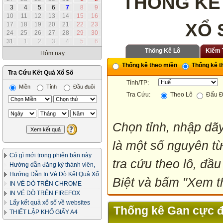
THỐNG KÊ
3
4
5
6
7
8
9
10
11
12
13
14
15
16
XỔ 
17
18
19
20
21
22
23
24
25
26
27
28
29
30
31
1
2
3
4
5
6
Thống Kê Lô
Kiểm 
Hôm nay
Thống kê theo miền
Thống kê th
Tra Cứu Kết Quả Xổ Số
Tỉnh/TP:
Miền
Tỉnh
Đầu đuôi
Tra Cứu:
Theo Lô
Đấu Đ
Chọn tỉnh, nhập dãy
là một số nguyên từ
Có gì mới trong phiên bản này
tra cứu theo lô, đầu
Hướng dẫn đăng ký thành viên,
in vé dò
Hướng Dẫn In Vé Dò Kết Quả Xổ
Biệt và bấm "Xem th
Số
IN VÉ DÒ TRÊN CHROME
IN VÉ DÒ TRÊN FIREFOX
Lấy kết quả xổ số về websites
Thống kê Gan cực đ
của bạn
THIẾT LẬP KHỔ GIẤY A4