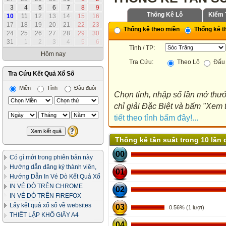
3
4
5
6
7
8
9
Thống Kê Lô
Kiểm 
10
11
12
13
14
15
16
17
18
19
20
21
22
23
Thống kê theo miền
Thống kê th
24
25
26
27
28
29
30
31
1
2
3
4
5
6
Tỉnh / TP:
Hôm nay
Tra Cứu:
Theo Lô
Đấu 
Tra Cứu Kết Quả Xổ Số
Miền
Tỉnh
Đầu đuôi
Chọn tỉnh, nhập số lần mở thưở
chỉ giải Đặc Biệt và bấm "Xem t
tiết theo tỉnh bấm đây!...
Thống kê tần suất trong 10 lần 
00
Có gì mới trong phiên bản này
Hướng dẫn đăng ký thành viên,
01
in vé dò
Hướng Dẫn In Vé Dò Kết Quả Xổ
Số
IN VÉ DÒ TRÊN CHROME
02
IN VÉ DÒ TRÊN FIREFOX
Lấy kết quả xổ số về websites
03
0.56% (1 lượt)
của bạn
THIẾT LẬP KHỔ GIẤY A4
04