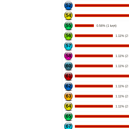
52
54
55
0.56% (1 lượt)
56
1.11% (2 l
57
58
1.11% (2 l
60
1.11% (2 l
61
62
1.11% (2 l
63
1.11% (2 l
64
1.11% (2 l
65
67