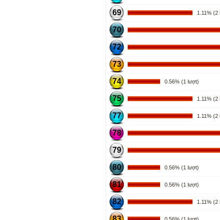
69
1.11% (2 l
70
72
73
74
0.56% (1 lượt)
75
1.11% (2 l
77
1.11% (2 l
78
79
80
0.56% (1 lượt)
81
0.56% (1 lượt)
82
1.11% (2 l
83
0.56% (1 lượt)