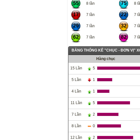
55
75
8 lần
8 lầ
17
22
7 lần
7 lầ
29
32
7 lần
7 lầ
62
82
7 lần
7 lầ
BẢNG THỐNG KÊ "CHỤC - ĐƠN VỊ" 
Hàng chục
15 Lần
5
5 Lần
1
4 Lần
1
11 Lần
5
7 Lần
2
8 Lần
0
12 Lần
2