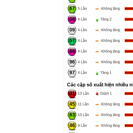
67
5 Lần
Không tăng
08
4 Lần
Tăng 2
09
4 Lần
Không tăng
57
4 Lần
Không tăng
88
4 Lần
Không tăng
96
4 Lần
Không tăng
97
4 Lần
Tăng 1
Các cặp số xuất hiện nhiều n
01
13 Lần
Giảm 1
45
11 Lần
Không tăng
63
10 Lần
Không tăng
46
9 Lần
Không tăng