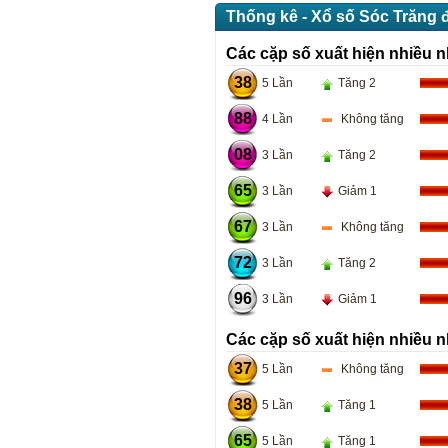
Thống kê - Xổ số Sóc Trăng 
Các cặp số xuất hiện nhiều n
38
5 Lần
Tăng 2
88
4 Lần
Không tăng
08
3 Lần
Tăng 2
65
3 Lần
Giảm 1
67
3 Lần
Không tăng
72
3 Lần
Tăng 2
96
3 Lần
Giảm 1
Các cặp số xuất hiện nhiều n
37
5 Lần
Không tăng
38
5 Lần
Tăng 1
65
5 Lần
Tăng 1