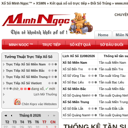
Xổ Số Minh Ngọc™ » XSMN » Kết quả xổ số trực tiếp » Đổi Số Trúng » www.mi
CHUYÊN
Home
Miền 
MINH NGỌC ™
TRỰC TIẾP
SỔ KẾT QUẢ
SỚ ĐẦU ĐUÔI
Lịch Xổ Số 11/08/2026
Thống kê tần su
Tường Thuật Trực Tiếp Xổ Số
Xổ Số Miền Nam
Tần suất Miền Nam
Trực Tiếp Xổ Số Miền Nam
Xổ Số Bến Tre
Tần suất Bến Tre
Trực Tiếp Xổ Số Miền Bắc
Xổ Số Vũng Tàu
Tần suất Vũng Tàu
Trực Tiếp Xổ Số Miền Trung
Xổ Số Bạc Liêu
Tần suất Bạc Liêu
Trực Tiếp Xổ Số Vietlott
chờ,
đang xổ,
mới
Xổ Số Miền Bắc
Tần suất Miền Bắc
Lịch Mở Thưởng
Xổ Số Quảng Ninh
Tần suất Quảng Nin
Xổ Số Miền Trung
Tần suất Miền Trung
Chèn Kqxs vào Websites
Xổ Số Đắk Lắk
Tần suất Đắk Lắk
Tháng 8 2026
Xổ Số Quảng Nam
Tần suất Quảng Na
T2
T3
T4
T5
T6
T7
CN
THỐNG KÊ TẦN S
27
28
29
30
31
1
2