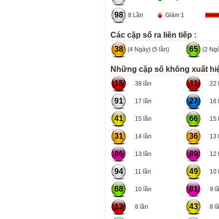
98
8 Lần
Giảm 1
Các cặp số ra liên tiếp :
38
65
(4 Ngày) (5 lần)
(2 Ngà
Những cặp số không xuất hiệ
15
11
38 lần
22 l
91
27
17 lần
16 l
41
66
15 lần
15 l
31
36
14 lần
13 l
86
89
13 lần
12 l
94
49
11 lần
10 l
68
81
10 lần
9 lầ
13
43
8 lần
8 lầ