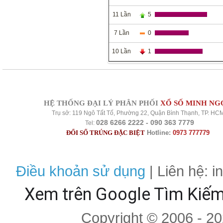
11 Lần
5
7 Lần
0
10 Lần
1
HỆ THỐNG ĐẠI LÝ PHÂN PHỐI
XỔ SỐ MINH NG
Trụ sở: 119 Ngô Tất Tố, Phường 22, Quận Bình Thạnh, TP. HC
028 6266 2222 - 090 363 7779
Tel:
ĐỔI SỐ TRÚNG ĐẶC BIỆT
Hotline:
0973 777779
Điều khoản sử dụng
| Liên hệ: 
Xem trên Google Tìm Kiế
Copyright © 2006 - 2