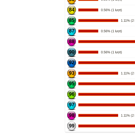
84
0.56% (1 lượt)
85
1.11% (2 l
87
0.56% (1 lượt)
88
90
0.56% (1 lượt)
92
93
1.11% (2 l
95
96
97
98
1.11% (2 l
99