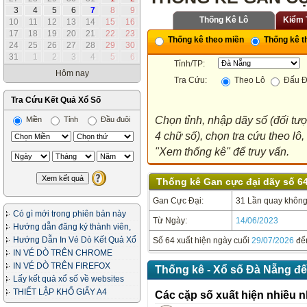
3
4
5
6
7
8
9
Thống Kê Lô
Kiểm 
10
11
12
13
14
15
16
17
18
19
20
21
22
23
Thống kê theo miền
Thống kê th
24
25
26
27
28
29
30
31
1
2
3
4
5
6
Tỉnh/TP:
Hôm nay
Tra Cứu:
Theo Lô
Đấu Đ
Tra Cứu Kết Quả Xổ Số
Chọn tỉnh, nhập dãy số (đối tư
Miền
Tỉnh
Đầu đuôi
4 chữ số), chọn tra cứu theo lô
"Xem thống kê" để truy vấn.
Thống kê Gan cực đại dãy số 64
Gan Cực Đại:
31 Lần quay không 
Có gì mới trong phiên bản này
Từ Ngày:
14/06/2023
Hướng dẫn đăng ký thành viên,
in vé dò
Hướng Dẫn In Vé Dò Kết Quả Xổ
Số 64 xuất hiện ngày cuối
29/07/2026
đế
Số
IN VÉ DÒ TRÊN CHROME
IN VÉ DÒ TRÊN FIREFOX
Thống kê - Xổ số Đà Nẵng đế
Lấy kết quả xổ số về websites
của bạn
THIẾT LẬP KHỔ GIẤY A4
Các cặp số xuất hiện nhiều n