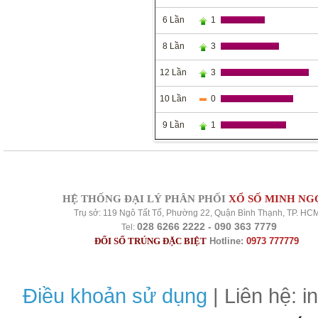
6 Lần
1
8 Lần
3
12 Lần
3
10 Lần
0
9 Lần
1
HỆ THỐNG ĐẠI LÝ PHÂN PHỐI
XỔ SỐ MINH NG
Trụ sở: 119 Ngô Tất Tố, Phường 22, Quận Bình Thạnh, TP. HC
028 6266 2222 - 090 363 7779
Tel:
ĐỔI SỐ TRÚNG ĐẶC BIỆT
Hotline:
0973 777779
Điều khoản sử dụng
| Liên hệ: 