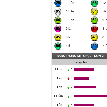
25
55
12 lần
12 l
95
04
11 lần
10 l
66
61
10 lần
9 lầ
85
14
9 lần
8 lầ
45
49
8 lần
8 lầ
56
20
8 lần
7 lầ
BẢNG THỐNG KÊ "CHỤC - ĐƠN VỊ"
Hàng chục
8 Lần
2
6 Lần
3
9 Lần
2
14 Lần
5
8 Lần
4