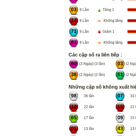
03
9 Lần
Tăng 1
17
9 Lần
Không tăng
71
9 Lần
Giảm 1
81
9 Lần
Không tăng
Các cặp số ra liên tiếp :
80
03
(3 Ngày) (3 lần)
(2 Ngà
38
51
(2 Ngày) (2 lần)
(2 Ngà
Những cặp số không xuất hiệ
98
07
36 lần
33 l
10
15
22 lần
22 l
65
09
17 lần
15 l
01
43
13 lần
13 l