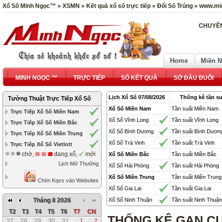
Xổ Số Minh Ngọc™ » XSMN » Kết quả xổ số trực tiếp » Đổi Số Trúng » www.mi
CHUYÊN
Home
Miền 
MINH NGỌC ™
TRỰC TIẾP
SỔ KẾT QUẢ
SỚ ĐẦU ĐUÔI
Lịch Xổ Số 07/08/2026
Thống kê tần su
Tường Thuật Trực Tiếp Xổ Số
Xổ Số Miền Nam
Tần suất Miền Nam
Trực Tiếp Xổ Số Miền Nam
Xổ Số Vĩnh Long
Tần suất Vĩnh Long
Trực Tiếp Xổ Số Miền Bắc
Xổ Số Bình Dương
Tần suất Bình Dươn
Trực Tiếp Xổ Số Miền Trung
Xổ Số Trà Vinh
Tần suất Trà Vinh
Trực Tiếp Xổ Số Vietlott
chờ,
đang xổ,
mới
Xổ Số Miền Bắc
Tần suất Miền Bắc
Lịch Mở Thưởng
Xổ Số Hải Phòng
Tần suất Hải Phòng
Xổ Số Miền Trung
Tần suất Miền Trung
Chèn Kqxs vào Websites
Xổ Số Gia Lai
Tần suất Gia Lai
Tháng 8 2026
Xổ Số Ninh Thuận
Tần suất Ninh Thuận
T2
T3
T4
T5
T6
T7
CN
THỐNG KÊ GAN CỰ
27
28
29
30
31
1
2