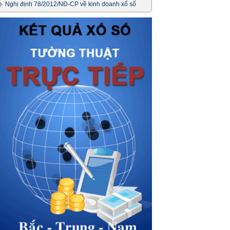
Nghị định 78/2012/NĐ-CP về kinh doanh xổ số