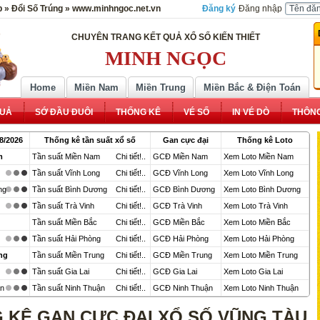
p » Đổi Số Trúng » www.minhngoc.net.vn
Đăng ký
Đăng nhập
CHUYÊN TRANG KẾT QUẢ XỔ SỐ KIẾN THIẾT
MINH NGỌC
Home
Miền Nam
Miền Trung
Miền Bắc & Điện Toán
QUẢ
SỚ ĐẦU ĐUÔI
THỐNG KÊ
VÉ SỐ
IN VÉ DÒ
THÔNG
8/2026
Thống kê tần suất xổ số
Gan cực đại
Thống kê Loto
m
Tần suất Miền Nam
Chi tiết!..
GCĐ Miền Nam
Xem Loto Miền Nam
Tần suất Vĩnh Long
Chi tiết!..
GCĐ Vĩnh Long
Xem Loto Vĩnh Long
ng
Tần suất Bình Dương
Chi tiết!..
GCĐ Bình Dương
Xem Loto Bình Dương
Tần suất Trà Vinh
Chi tiết!..
GCĐ Trà Vinh
Xem Loto Trà Vinh
Tần suất Miền Bắc
Chi tiết!..
GCĐ Miền Bắc
Xem Loto Miền Bắc
Tần suất Hải Phòng
Chi tiết!..
GCĐ Hải Phòng
Xem Loto Hải Phòng
ng
Tần suất Miền Trung
Chi tiết!..
GCĐ Miền Trung
Xem Loto Miền Trung
Tần suất Gia Lai
Chi tiết!..
GCĐ Gia Lai
Xem Loto Gia Lai
ận
Tần suất Ninh Thuận
Chi tiết!..
GCĐ Ninh Thuận
Xem Loto Ninh Thuận
 KÊ GAN CỰC ĐẠI XỔ SỐ VŨNG TÀU