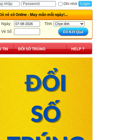
Ghi nhớ
Dò vé số Online - May mắn mỗi ngày!...
Ngày:
Tỉnh:
Vé Số:
 TIN
ĐỔI SỐ TRÚNG
HELP ?