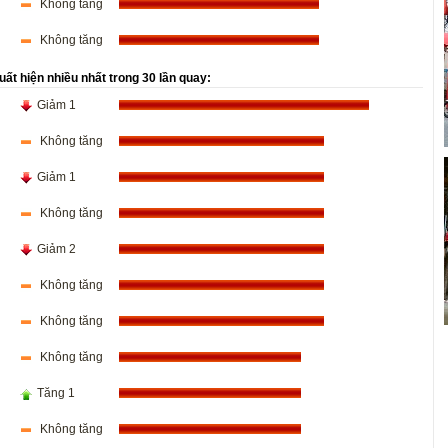
Không tăng
Không tăng
ất hiện nhiều nhất trong 30 lần quay:
Giảm 1
Không tăng
Giảm 1
Không tăng
Giảm 2
Không tăng
Không tăng
Không tăng
Tăng 1
Không tăng