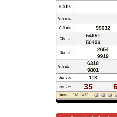
Giải ĐB
Giải nhất
99032
Giải nhì
54651
Giải ba
50406
2654
Giải tư
9919
6318
Giải năm
9801
113
Giải sáu
35
Giải bảy
0
1
2
Normal
2 số
3 Số