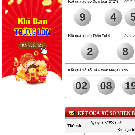
Mở thư
Kết quả xổ số điện toán 1*2*3
9
4
Mở thư
Kết quả xổ số Thần Tài 4
2
8
Kết quả xổ số điện toán Mega 6X45
02
08
1
KẾT QUẢ XỔ SỐ MIỀN 
Ngày:
07/08/2026
Thứ sáu
Ký hiệu t