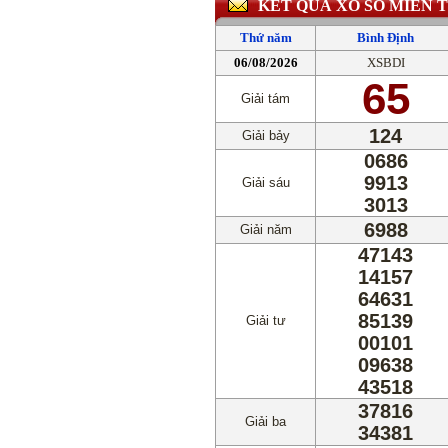
KẾT QUẢ XỔ SỐ MIỀN 
Thứ năm
Bình Định
06/08/2026
XSBDI
65
Giải tám
124
Giải bảy
0686
9913
Giải sáu
3013
6988
Giải năm
47143
14157
64631
85139
Giải tư
00101
09638
43518
37816
Giải ba
34381