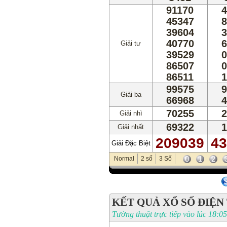
91170
4
45347
8
39604
3
40770
6
Giải tư
39529
0
86507
0
86511
1
99575
9
Giải ba
66968
4
70255
2
Giải nhì
69322
1
Giải nhất
209039
43
Giải Đặc Biệt
0
1
2
Normal
2 số
3 Số
KẾT QUẢ XỔ SỐ ĐIỆN
Tường thuật trực tiếp vào lúc 18:0