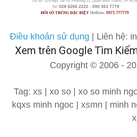
Trụ sở: 119 Ngô Tất Tố, Phường 22, Quận Bình Thạnh, TP. HC
028 6266 2222 - 090 363 7779
Tel:
ĐỔI SỐ TRÚNG ĐẶC BIỆT
Hotline:
0973 777779
Điều khoản sử dụng
| Liên hệ: 
Xem trên Google Tìm Kiế
Copyright © 2006 - 2
Tag: xs | xo so | xo so minh ng
kqxs minh ngoc | xsmn | minh n
x