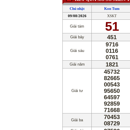
Chủ nhật
Kon Tum
09/08/2026
XSKT
51
Giải tám
451
Giải bảy
9716
0116
Giải sáu
0761
1821
Giải năm
45732
82665
00543
95650
Giải tư
64597
92859
71668
70453
Giải ba
08729