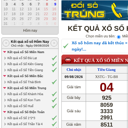
3
4
5
6
7
8
9
10
11
12
13
14
15
16
17
18
19
20
21
22
23
24
25
26
27
28
29
30
31
1
2
3
4
5
6
KẾT QUẢ XỔ SỐ K
Hôm nay
Chọn miền ưu tiên:
Miề
Kết quả xổ số Hôm Nay
Xổ số hôm nay đã kết thúc »
<
>
Chủ nhật - Ngày 09/08/2026
ngày!...
Kết quả xổ Số Miền Nam
Kết quả xổ Số Đà Lạt
KẾT QUẢ XỔ SỐ MIỀN 
Kết quả xổ Số Kiên Giang
Chủ nhật
Tiền Giang
Kết quả xổ Số Tiền Giang
Kết quả xổ Số Miền Bắc
09/08/2026
XSTG - TG-B8
04
Kết quả xổ Số Thái Bình
Giải tám
Kết quả xổ Số Miền Trung
Kết quả xổ Số Khánh Hòa
925
Giải bảy
Kết quả xổ Số Kon Tum
8059
Kết quả xổ Số Huế
3333
Giải sáu
Kết quả xổ Số Điện Toán
2991
Kết quả xổ Số 1*2*3
8511
Kết quả xổ Số Thần Tài 4
Giải năm