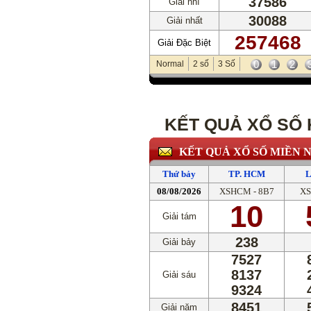
37586
Giải nhì
30088
Giải nhất
257468
Giải Đặc Biệt
0
1
2
Normal
2 số
3 Số
KẾT QUẢ XỔ SỐ K
KẾT QUẢ XỔ SỐ MIỀN 
Thứ bảy
TP. HCM
L
08/08/2026
XSHCM - 8B7
XS
10
Giải tám
238
Giải bảy
7527
8137
Giải sáu
9324
8451
Giải năm