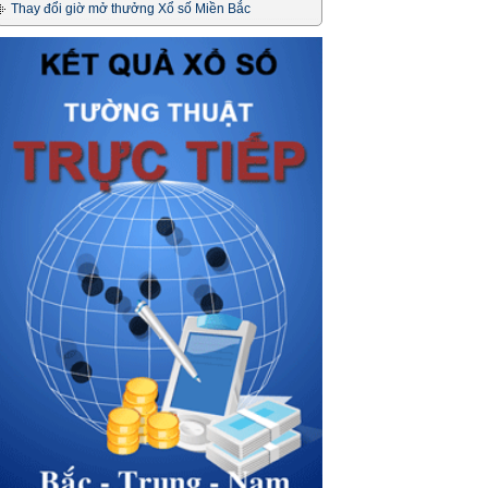
Thay đổi giờ mở thưởng Xổ số Miền Bắc