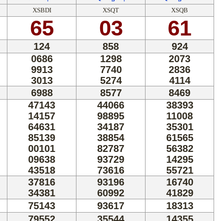
XSBDI
XSQT
XSQB
65
03
61
124
858
924
0686
1298
2073
9913
7740
2836
3013
5274
4114
6988
8577
8469
47143
44066
38393
14157
98895
11008
64631
34187
35301
85139
38854
61565
00101
82787
56382
09638
93729
14295
43518
73616
55721
37816
93196
16740
34381
60992
41829
75143
93617
18313
79552
35544
14355