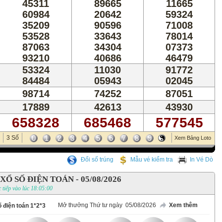
45311
89665
11665
60984
20642
59324
35209
90596
71008
53528
33643
78014
87063
34304
07373
93210
40686
46479
53324
11030
91772
84484
05943
02045
98714
74252
87051
17889
42613
43930
658328
685468
577545
0
1
2
3
4
5
6
7
8
9
3 Số
Xem Bảng Loto
Đổi số trúng
Mẫu vé kiểm tra
In Vé Dò
XỔ SỐ ĐIỆN TOÁN
-
05/08/2026
 tiếp vào lúc 18:05:00
Mở thưởng Thứ tư ngày 05/08/2026
Xem thêm
 điện toán 1*2*3