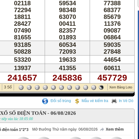
02118
59534
77388
72294
98348
68377
18811
63070
85679
28427
00411
11376
07490
82357
09087
81655
01893
06864
93185
60534
59035
50828
72093
27848
53320
19633
44654
13937
41355
60611
241657
245836
457729
0
1
2
3
4
5
6
7
8
9
3 Số
Xem Bảng Loto
Đổi số trúng
Mẫu vé kiểm tra
In Vé Dò
XỔ SỐ ĐIỆN TOÁN
-
06/08/2026
 tiếp vào lúc 18:05:00
Mở thưởng Thứ năm ngày 06/08/2026
Xem thêm
 điện toán 1*2*3