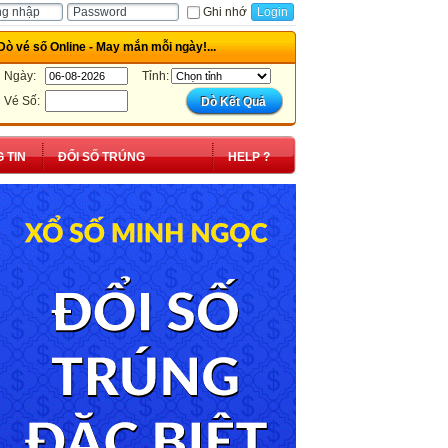
Ghi nhớ
Dò vé số Online - May mắn mỗi ngày!...
Ngày:
Tỉnh:
Vé Số:
 TIN
ĐỔI SỐ TRÚNG
HELP ?