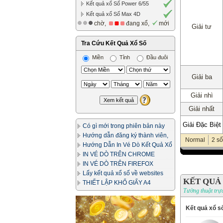
Kết quả xổ Số Power 6/55
Kết quả xổ Số Max 4D
chờ,
đang xổ,
mới
Giải tư
Tra Cứu Kết Quả Xổ Số
Miền
Tỉnh
Đầu đuôi
Giải ba
Giải nhì
Giải nhất
Giải Đặc Biệt
Có gì mới trong phiên bản này
Hướng dẫn đăng ký thành viên,
Normal
2 số
in vé dò
Hướng Dẫn In Vé Dò Kết Quả Xổ
Số
IN VÉ DÒ TRÊN CHROME
IN VÉ DÒ TRÊN FIREFOX
Lấy kết quả xổ số về websites
KẾT QUẢ 
của bạn
THIẾT LẬP KHỔ GIẤY A4
Tường thuật trực
Kết quả xổ số