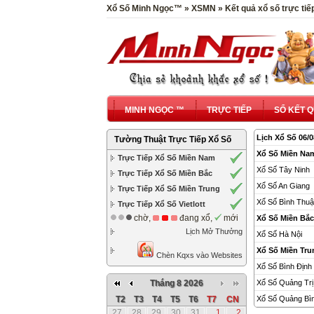
Xổ Số Minh Ngọc™ » XSMN » Kết quả xổ số trực tiế
MINH NGỌC ™
TRỰC TIẾP
SỔ KẾT 
Lịch Xổ Số 06/0
Tường Thuật Trực Tiếp Xổ Số
Xổ Số Miền Na
Trực Tiếp Xổ Số Miền Nam
Xổ Số Tây Ninh
Trực Tiếp Xổ Số Miền Bắc
Xổ Số An Giang
Trực Tiếp Xổ Số Miền Trung
Xổ Số Bình Thu
Trực Tiếp Xổ Số Vietlott
chờ,
đang xổ,
mới
Xổ Số Miền Bắc
Lịch Mở Thưởng
Xổ Số Hà Nội
Xổ Số Miền Tru
Chèn Kqxs vào Websites
Xổ Số Bình Định
Tháng 8 2026
Xổ Số Quảng Trị
T2
T3
T4
T5
T6
T7
CN
Xổ Số Quảng Bì
27
28
29
30
31
1
2