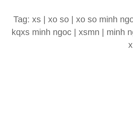
Tag: xs | xo so | xo so minh ng
kqxs minh ngoc | xsmn | minh n
x