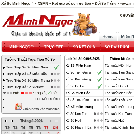
Xổ Số Minh Ngọc™ » XSMN » Kết quả xổ số trực tiếp » Đổi Số Trúng » www.mi
CHUYÊN
Home
Miền 
MINH NGỌC ™
TRỰC TIẾP
SỔ KẾT QUẢ
SỚ ĐẦU ĐUÔI
Lịch Xổ Số 09/08/2026
Thống kê tần s
Tường Thuật Trực Tiếp Xổ Số
Xổ Số Miền Nam
Tần suất Miền Nam
Trực Tiếp Xổ Số Miền Nam
Xổ Số Tiền Giang
Tần suất Tiền Gian
Trực Tiếp Xổ Số Miền Bắc
Xổ Số Kiên Giang
Tần suất Kiên Gian
Trực Tiếp Xổ Số Miền Trung
Xổ Số Đà Lạt
Tần suất Đà Lạt
Trực Tiếp Xổ Số Vietlott
chờ,
đang xổ,
mới
Xổ Số Miền Bắc
Tần suất Miền Bắc
Lịch Mở Thưởng
Xổ Số Thái Bình
Tần suất Thái Bình
Xổ Số Miền Trung
Tần suất Miền Trun
Chèn Kqxs vào Websites
Xổ Số Kon Tum
Tần suất Kon Tum
Tháng 8 2026
Xổ Số Huế
Tần suất Huế
T2
T3
T4
T5
T6
T7
CN
Xổ Số Khánh Hòa
Tần suất Khánh Hò
27
28
29
30
31
1
2