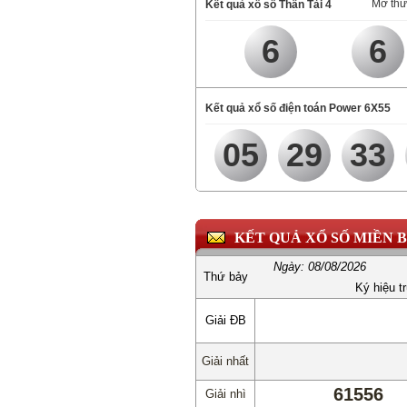
Mở thư
Kết quả xổ số Thần Tài 4
6
6
Kết quả xổ số điện toán Power 6X55
05
29
33
KẾT QUẢ XỔ SỐ MIỀN 
Ngày:
08/08/2026
Thứ bảy
Ký hiệu t
Giải ĐB
Giải nhất
61556
Giải nhì