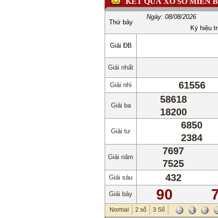
KẾT QUẢ XỔ SỐ MIỀN 
Ngày:
08/08/2026
Thứ bảy
Ký hiệu t
Giải ĐB
Giải nhất
61556
Giải nhì
58618
Giải ba
18200
6850
Giải tư
2384
7697
Giải năm
7525
432
Giải sáu
90
Giải bảy
0
1
2
Normal
2 số
3 Số