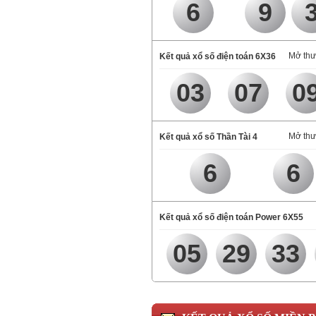
6
9
Mở thư
Kết quả xổ số điện toán 6X36
03
07
0
Mở thư
Kết quả xổ số Thần Tài 4
6
6
Kết quả xổ số điện toán Power 6X55
05
29
33