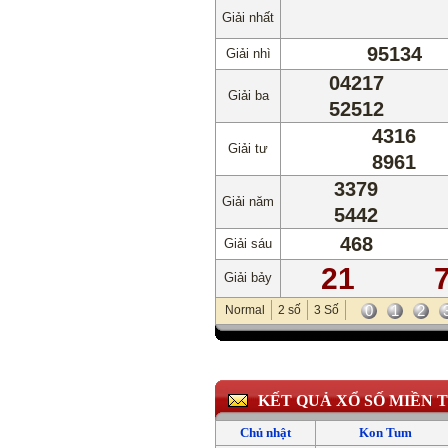
Giải nhất
95134
Giải nhì
04217
Giải ba
52512
4316
Giải tư
8961
3379
Giải năm
5442
468
Giải sáu
21
Giải bảy
0
1
2
Normal
2 số
3 Số
KẾT QUẢ XỔ SỐ MIỀN 
Chủ nhật
Kon Tum