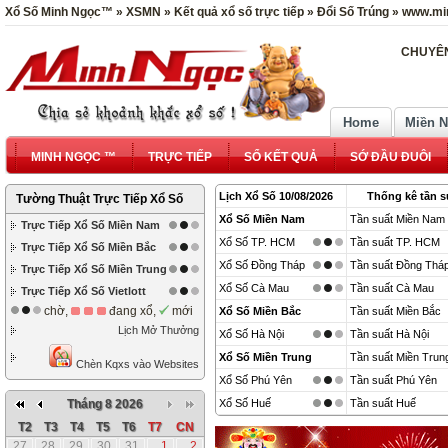
Xổ Số Minh Ngọc™ » XSMN » Kết quả xổ số trực tiếp » Đổi Số Trúng » www.mi
CHUYÊN
Home
Miền 
MINH NGỌC ™
TRỰC TIẾP
SỔ KẾT QUẢ
SỚ ĐẦU ĐUÔI
Lịch Xổ Số 10/08/2026
Thống kê tần s
Tường Thuật Trực Tiếp Xổ Số
Xổ Số Miền Nam
Tần suất Miền Nam
Trực Tiếp Xổ Số Miền Nam
Xổ Số TP. HCM
Tần suất TP. HCM
Trực Tiếp Xổ Số Miền Bắc
Xổ Số Đồng Tháp
Tần suất Đồng Thá
Trực Tiếp Xổ Số Miền Trung
Xổ Số Cà Mau
Tần suất Cà Mau
Trực Tiếp Xổ Số Vietlott
chờ,
đang xổ,
mới
Xổ Số Miền Bắc
Tần suất Miền Bắc
Lịch Mở Thưởng
Xổ Số Hà Nội
Tần suất Hà Nội
Xổ Số Miền Trung
Tần suất Miền Trun
Chèn Kqxs vào Websites
Xổ Số Phú Yên
Tần suất Phú Yên
Tháng 8 2026
Xổ Số Huế
Tần suất Huế
T2
T3
T4
T5
T6
T7
CN
27
28
29
30
31
1
2