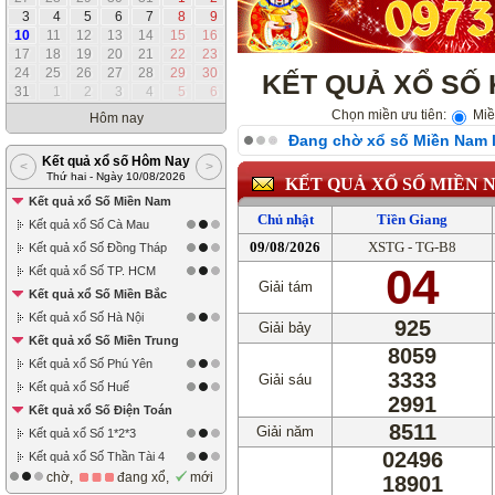
3
4
5
6
7
8
9
10
11
12
13
14
15
16
17
18
19
20
21
22
23
24
25
26
27
28
29
30
KẾT QUẢ XỔ SỐ K
31
1
2
3
4
5
6
Chọn miền ưu tiên:
Miề
Hôm nay
Đang chờ xổ số Miền Nam l
Kết quả xổ số Hôm Nay
<
>
Thứ hai - Ngày 10/08/2026
KẾT QUẢ XỔ SỐ MIỀN 
Kết quả xổ Số Miền Nam
Chủ nhật
Tiền Giang
Kết quả xổ Số Cà Mau
09/08/2026
XSTG - TG-B8
Kết quả xổ Số Đồng Tháp
04
Kết quả xổ Số TP. HCM
Giải tám
Kết quả xổ Số Miền Bắc
Kết quả xổ Số Hà Nội
925
Giải bảy
Kết quả xổ Số Miền Trung
8059
Kết quả xổ Số Phú Yên
3333
Giải sáu
Kết quả xổ Số Huế
2991
Kết quả xổ Số Điện Toán
8511
Giải năm
Kết quả xổ Số 1*2*3
02496
Kết quả xổ Số Thần Tài 4
chờ,
đang xổ,
mới
18901