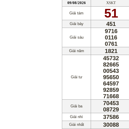
09/08/2026
XSKT
51
Giải tám
451
Giải bảy
9716
0116
Giải sáu
0761
1821
Giải năm
45732
82665
00543
95650
Giải tư
64597
92859
71668
70453
Giải ba
08729
37586
Giải nhì
30088
Giải nhất