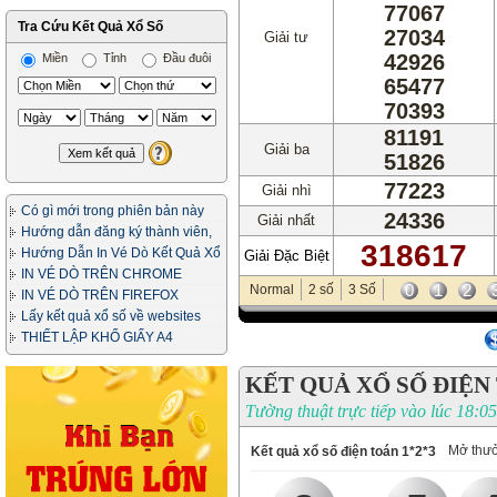
77067
Tra Cứu Kết Quả Xổ Số
27034
Giải tư
42926
Miền
Tỉnh
Đầu đuôi
65477
70393
81191
Giải ba
51826
77223
Giải nhì
Có gì mới trong phiên bản này
24336
Giải nhất
Hướng dẫn đăng ký thành viên,
318617
in vé dò
Hướng Dẫn In Vé Dò Kết Quả Xổ
Giải Đặc Biệt
Số
IN VÉ DÒ TRÊN CHROME
0
1
2
Normal
2 số
3 Số
IN VÉ DÒ TRÊN FIREFOX
Lấy kết quả xổ số về websites
của bạn
THIẾT LẬP KHỔ GIẤY A4
KẾT QUẢ XỔ SỐ ĐIỆN
Tường thuật trực tiếp vào lúc 18:0
Mở thưở
Kết quả xổ số điện toán 1*2*3