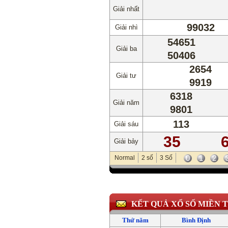
Giải nhất
99032
Giải nhì
54651
Giải ba
50406
2654
Giải tư
9919
6318
Giải năm
9801
113
Giải sáu
35
Giải bảy
0
1
2
Normal
2 số
3 Số
KẾT QUẢ XỔ SỐ MIỀN 
Thứ năm
Bình Định