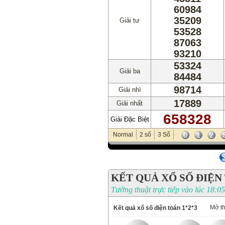
60984
35209
Giải tư
53528
87063
93210
53324
Giải ba
84484
98714
Giải nhì
17889
Giải nhất
658328
Giải Đặc Biệt
0
1
2
Normal
2 số
3 Số
KẾT QUẢ XỔ SỐ ĐIỆN
Tường thuật trực tiếp vào lúc 18:0
Mở t
Kết quả xổ số điện toán 1*2*3