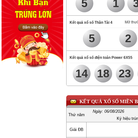
5
1
Mở thư
Kết quả xổ số Thần Tài 4
5
2
Kết quả xổ số điện toán Power 6X55
14
18
23
KẾT QUẢ XỔ SỐ MIỀN 
Ngày:
06/08/2026
Thứ năm
Ký hiệu trú
Giải ĐB