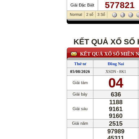
577821
Giải Đặc Biệt
0
1
2
Normal
2 số
3 Số
KẾT QUẢ XỔ SỐ K
KẾT QUẢ XỔ SỐ MIỀN 
Thứ tư
Đồng Nai
05/08/2026
XSDN - 8K1
04
Giải tám
636
Giải bảy
1188
9161
Giải sáu
9160
2515
Giải năm
97989
45311