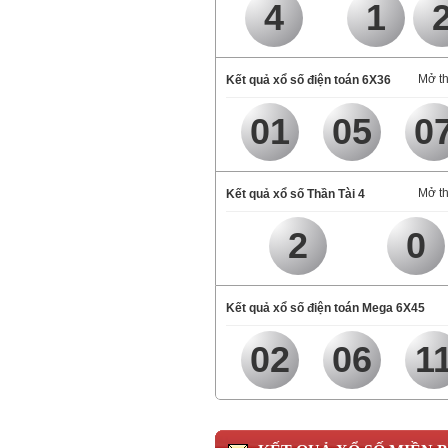
4
1
Mở t
Kết quả xổ số điện toán 6X36
01
05
0
Mở t
Kết quả xổ số Thần Tài 4
2
0
Kết quả xổ số điện toán Mega 6X45
02
06
1