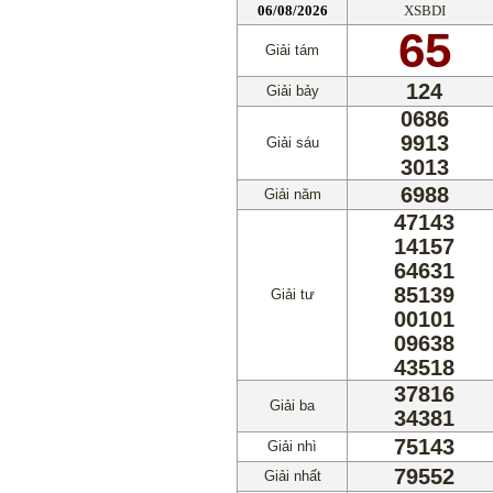
06/08/2026
XSBDI
65
Giải tám
124
Giải bảy
0686
9913
Giải sáu
3013
6988
Giải năm
47143
14157
64631
85139
Giải tư
00101
09638
43518
37816
Giải ba
34381
75143
Giải nhì
79552
Giải nhất