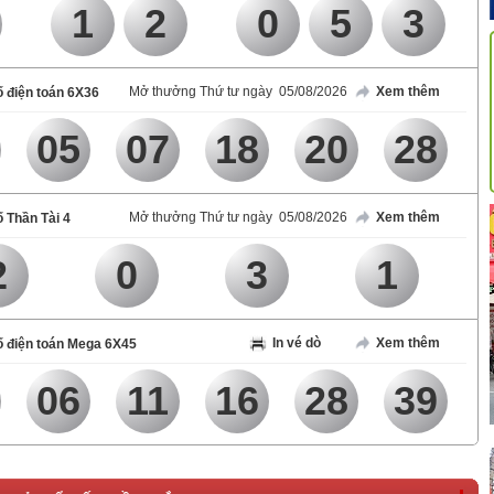
1
2
0
5
3
Mở thưởng Thứ tư ngày 05/08/2026
Xem thêm
ố điện toán 6X36
05
07
18
20
28
Mở thưởng Thứ tư ngày 05/08/2026
Xem thêm
ố Thần Tài 4
2
0
3
1
In vé dò
Xem thêm
ố điện toán Mega 6X45
06
11
16
28
39