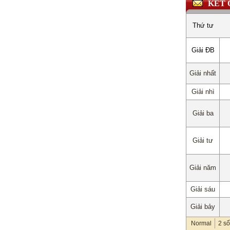
KẾT 
Thứ tư
Giải ĐB
Giải nhất
Giải nhì
Giải ba
Giải tư
Giải năm
Giải sáu
Giải bảy
Normal
2 số