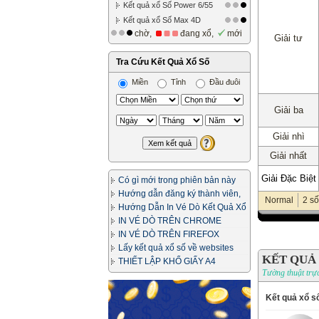
Kết quả xổ Số Power 6/55
Kết quả xổ Số Max 4D
chờ,
đang xổ,
mới
Giải tư
Tra Cứu Kết Quả Xổ Số
Miền
Tỉnh
Đầu đuôi
Giải ba
Giải nhì
Giải nhất
Giải Đặc Biệt
Có gì mới trong phiên bản này
Hướng dẫn đăng ký thành viên,
Normal
2 số
in vé dò
Hướng Dẫn In Vé Dò Kết Quả Xổ
Số
IN VÉ DÒ TRÊN CHROME
IN VÉ DÒ TRÊN FIREFOX
Lấy kết quả xổ số về websites
KẾT QUẢ 
của bạn
THIẾT LẬP KHỔ GIẤY A4
Tường thuật trực
Kết quả xổ số