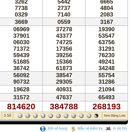
3262
5442
6665
7738
2737
4804
0329
7140
2083
3669
0559
3167
06969
37278
19390
37901
43377
53547
06030
74725
63756
71372
17356
31291
59439
39256
76230
51685
15366
49241
36742
61873
34248
56092
38547
55754
90732
29305
31286
19628
40931
21094
31572
47637
65493
814620
384788
268193
0
1
2
3
4
5
6
7
8
9
3 Số
Xem Bảng Loto
Đổi số trúng
Mẫu vé kiểm tra
In Vé Dò