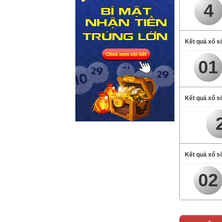
4
Kết quả xổ s
01
Kết quả xổ s
Kết quả xổ s
02