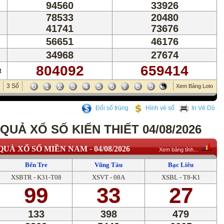
94560
33926
78533
20480
41741
73676
56651
46176
34968
27674
804092
659414
t
0
1
2
3
4
5
6
7
8
9
3 Số
Xem Bảng Loto
Đổi số trúng
Hình vé số
In Vé Dò
QUẢ XỔ SỐ KIẾN THIẾT 04/08/2026
-
QUẢ XỔ SỐ MIỀN NAM
04/08/2026
Xem bảng tỉnh...
Bến Tre
Vũng Tàu
Bạc Liêu
XSBTR - K31-T08
XSVT - 08A
XSBL - T8-K1
99
33
27
133
398
479