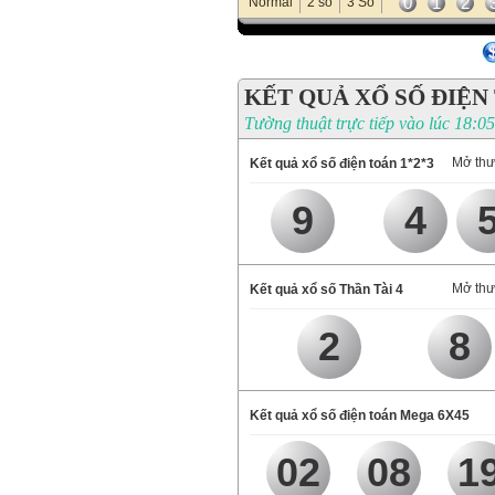
0
1
2
Normal
2 số
3 Số
KẾT QUẢ XỔ SỐ ĐIỆN
Tường thuật trực tiếp vào lúc 18:0
Mở thư
Kết quả xổ số điện toán 1*2*3
9
4
Mở thư
Kết quả xổ số Thần Tài 4
2
8
Kết quả xổ số điện toán Mega 6X45
02
08
1