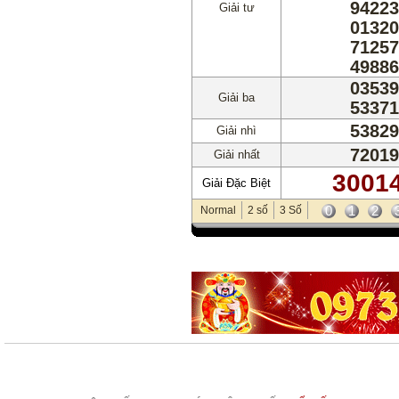
94223
Giải tư
01320
71257
49886
03539
Giải ba
53371
53829
Giải nhì
72019
Giải nhất
3001
Giải Đặc Biệt
0
1
2
Normal
2 số
3 Số