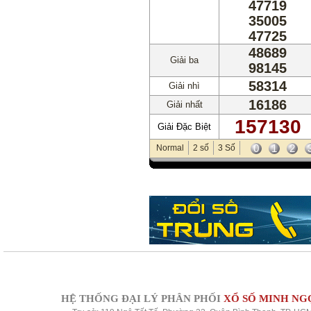
47719
35005
47725
48689
Giải ba
98145
58314
Giải nhì
16186
Giải nhất
157130
Giải Đặc Biệt
0
1
2
Normal
2 số
3 Số
HỆ THỐNG ĐẠI LÝ PHÂN PHỐI
XỔ SỐ MINH NG