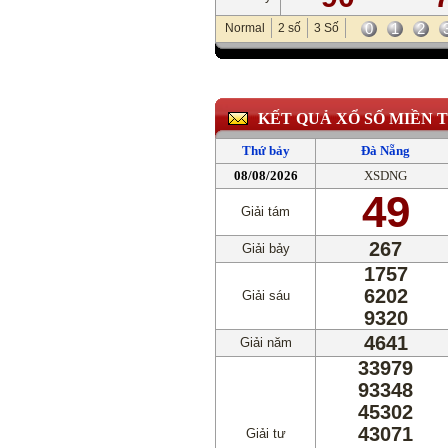
0
1
2
Normal
2 số
3 Số
KẾT QUẢ XỔ SỐ MIỀN 
Thứ bảy
Đà Nẵng
08/08/2026
XSDNG
49
Giải tám
267
Giải bảy
1757
6202
Giải sáu
9320
4641
Giải năm
33979
93348
45302
43071
Giải tư