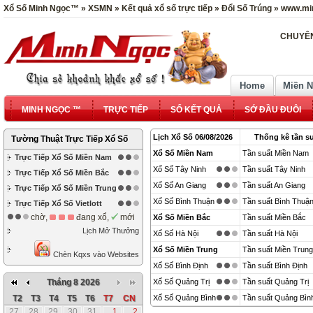
Xổ Số Minh Ngọc™ » XSMN » Kết quả xổ số trực tiếp » Đổi Số Trúng » www.mi
CHUYÊN
Home
Miền 
MINH NGỌC ™
TRỰC TIẾP
SỔ KẾT QUẢ
SỚ ĐẦU ĐUÔI
Lịch Xổ Số 06/08/2026
Thống kê tần su
Tường Thuật Trực Tiếp Xổ Số
Xổ Số Miền Nam
Tần suất Miền Nam
Trực Tiếp Xổ Số Miền Nam
Xổ Số Tây Ninh
Tần suất Tây Ninh
Trực Tiếp Xổ Số Miền Bắc
Xổ Số An Giang
Tần suất An Giang
Trực Tiếp Xổ Số Miền Trung
Xổ Số Bình Thuận
Tần suất Bình Thuậ
Trực Tiếp Xổ Số Vietlott
chờ,
đang xổ,
mới
Xổ Số Miền Bắc
Tần suất Miền Bắc
Lịch Mở Thưởng
Xổ Số Hà Nội
Tần suất Hà Nội
Xổ Số Miền Trung
Tần suất Miền Trung
Chèn Kqxs vào Websites
Xổ Số Bình Định
Tần suất Bình Định
Tháng 8 2026
Xổ Số Quảng Trị
Tần suất Quảng Trị
T2
T3
T4
T5
T6
T7
CN
Xổ Số Quảng Bình
Tần suất Quảng Bìn
27
28
29
30
31
1
2