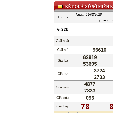
KẾT QUẢ XỔ SỐ MIỀN 
Ngày:
04/08/2026
Thứ ba
Ký hiệu trú
Giải ĐB
Giải nhất
96610
Giải nhì
63919
Giải ba
53695
3724
Giải tư
2733
4877
Giải năm
7833
095
Giải sáu
78
Giải bảy