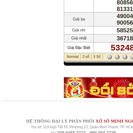
80856
81331
49004
Giải ba
90056
58525
Giải nhì
36718
Giải nhất
5324
Giải Đặc Biệt
0
1
2
Normal
2 số
3 Số
HỆ THỐNG ĐẠI LÝ PHÂN PHỐI
XỔ SỐ MINH NG
Trụ sở: 119 Ngô Tất Tố, Phường 22, Quận Bình Thạnh, TP. HC
028 6266 2222 - 090 363 7779