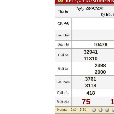
KẾT QUẢ XỔ SỐ MIỀN 
Ngày:
05/08/2026
Thứ tư
Ký hiệu 
Giải ĐB
Giải nhất
10476
Giải nhì
32941
Giải ba
11310
2398
Giải tư
2000
3761
Giải năm
3118
418
Giải sáu
75
Giải bảy
0
1
2
Normal
2 số
3 Số