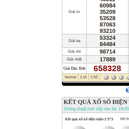
60984
35209
Giải tư
53528
87063
93210
53324
Giải ba
84484
98714
Giải nhì
17889
Giải nhất
658328
Giải Đặc Biệt
0
1
2
Normal
2 số
3 Số
KẾT QUẢ XỔ SỐ ĐIỆN
Tường thuật trực tiếp vào lúc 18:0
Mở t
Kết quả xổ số điện toán 1*2*3