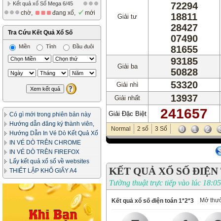
Kết quả xổ Số Mega 6/45
72294
chờ,
đang xổ,
mới
18811
Giải tư
28427
Tra Cứu Kết Quả Xổ Số
07490
Miền
Tỉnh
Đầu đuôi
81655
93185
Giải ba
50828
53320
Giải nhì
13937
Giải nhất
241657
Giải Đặc Biệt
Có gì mới trong phiên bản này
Hướng dẫn đăng ký thành viên,
0
1
2
Normal
2 số
3 Số
in vé dò
Hướng Dẫn In Vé Dò Kết Quả Xổ
Số
IN VÉ DÒ TRÊN CHROME
IN VÉ DÒ TRÊN FIREFOX
Lấy kết quả xổ số về websites
KẾT QUẢ XỔ SỐ ĐIỆN
của bạn
THIẾT LẬP KHỔ GIẤY A4
Tường thuật trực tiếp vào lúc 18:0
Mở thư
Kết quả xổ số điện toán 1*2*3