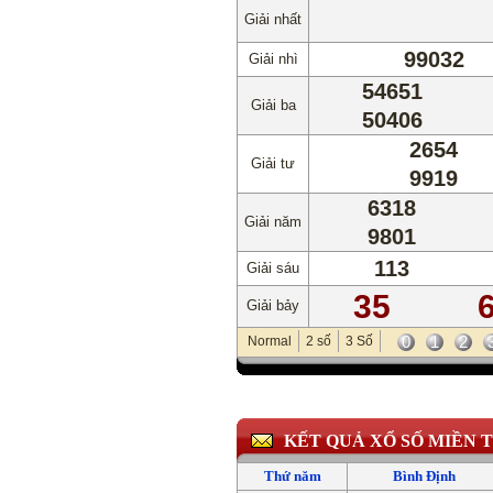
Giải nhất
99032
Giải nhì
54651
Giải ba
50406
2654
Giải tư
9919
6318
Giải năm
9801
113
Giải sáu
35
Giải bảy
0
1
2
Normal
2 số
3 Số
KẾT QUẢ XỔ SỐ MIỀN 
Thứ năm
Bình Định