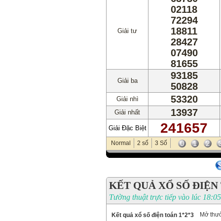
02118
72294
18811
Giải tư
28427
07490
81655
93185
Giải ba
50828
53320
Giải nhì
13937
Giải nhất
241657
Giải Đặc Biệt
0
1
2
Normal
2 số
3 Số
KẾT QUẢ XỔ SỐ ĐIỆN
Tường thuật trực tiếp vào lúc 18:0
Mở thư
Kết quả xổ số điện toán 1*2*3