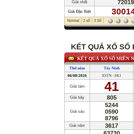
72019
Giải nhất
3001
Giải Đặc Biệt
0
1
2
Normal
2 số
3 Số
KẾT QUẢ XỔ SỐ K
KẾT QUẢ XỔ SỐ MIỀN 
Thứ năm
Tây Ninh
06/08/2026
XSTN - 8K1
41
Giải tám
805
Giải bảy
5244
0590
Giải sáu
8796
3617
Giải năm
63730