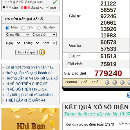
Kết quả xổ Số Mega 6/45
21122
chờ,
đang xổ,
mới
56557
92246
Giải tư
Tra Cứu Kết Quả Xổ Số
20661
Miền
Tỉnh
Đầu đuôi
13926
11983
50573
Giải ba
57533
51513
Giải nhì
75919
Giải nhất
Có gì mới trong phiên bản này
779240
Hướng dẫn đăng ký thành viên,
Giải Đặc Biệt
in vé dò
Hướng Dẫn In Vé Dò Kết Quả Xổ
0
1
2
Normal
2 số
3 Số
Số
IN VÉ DÒ TRÊN CHROME
IN VÉ DÒ TRÊN FIREFOX
Lấy kết quả xổ số về websites
của bạn
THIẾT LẬP KHỔ GIẤY A4
KẾT QUẢ XỔ SỐ ĐIỆN
Tường thuật trực tiếp vào lúc 18:0
Mở thư
Kết quả xổ số điện toán 1*2*3