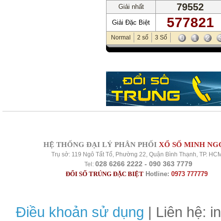
79552
Giải nhất
577821
Giải Đặc Biệt
0
1
2
Normal
2 số
3 Số
HỆ THỐNG ĐẠI LÝ PHÂN PHỐI
XỔ SỐ MINH NG
Trụ sở: 119 Ngô Tất Tố, Phường 22, Quận Bình Thạnh, TP. HC
028 6266 2222 - 090 363 7779
Tel:
ĐỔI SỐ TRÚNG ĐẶC BIỆT
Hotline:
0973 777779
Điều khoản sử dụng
| Liên hệ: 