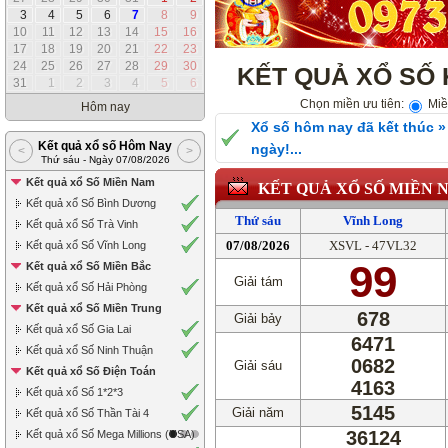
3
4
5
6
7
8
9
10
11
12
13
14
15
16
17
18
19
20
21
22
23
24
25
26
27
28
29
30
KẾT QUẢ XỔ SỐ K
31
1
2
3
4
5
6
Chọn miền ưu tiên:
Miề
Hôm nay
Xổ số hôm nay đã kết thúc »
Kết quả xổ số Hôm Nay
ngày!...
<
>
Thứ sáu - Ngày 07/08/2026
Kết quả xổ Số Miền Nam
KẾT QUẢ XỔ SỐ MIỀN 
Kết quả xổ Số Bình Dương
Thứ sáu
Vĩnh Long
Kết quả xổ Số Trà Vinh
07/08/2026
XSVL - 47VL32
Kết quả xổ Số Vĩnh Long
99
Kết quả xổ Số Miền Bắc
Giải tám
Kết quả xổ Số Hải Phòng
Kết quả xổ Số Miền Trung
678
Giải bảy
Kết quả xổ Số Gia Lai
6471
Kết quả xổ Số Ninh Thuận
0682
Giải sáu
Kết quả xổ Số Điện Toán
4163
Kết quả xổ Số 1*2*3
5145
Giải năm
Kết quả xổ Số Thần Tài 4
36124
Kết quả xổ Số Mega Millions (USA)