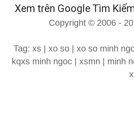
Xem trên Google Tìm Kiế
Copyright © 2006 - 2
Tag: xs | xo so | xo so minh ng
kqxs minh ngoc | xsmn | minh n
x