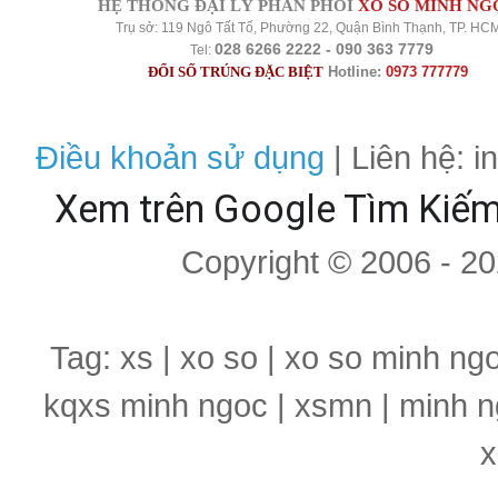
HỆ THỐNG ĐẠI LÝ PHÂN PHỐI
XỔ SỐ MINH NG
Trụ sở: 119 Ngô Tất Tố, Phường 22, Quận Bình Thạnh, TP. HC
028 6266 2222 - 090 363 7779
Tel:
ĐỔI SỐ TRÚNG ĐẶC BIỆT
Hotline:
0973 777779
Điều khoản sử dụng
| Liên hệ: 
Xem trên Google Tìm Kiế
Copyright © 2006 - 2
Tag: xs | xo so | xo so minh ng
kqxs minh ngoc | xsmn | minh n
x