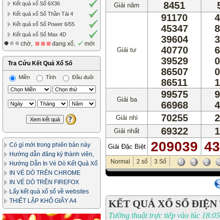
8451
Kết quả xổ Số 6X36
Giải năm
Kết quả xổ Số Thần Tài 4
91170
4
Kết quả xổ Số Power 6/55
45347
8
Kết quả xổ Số Max 4D
39604
3
chờ,
đang xổ,
mới
40770
6
Giải tư
39529
0
Tra Cứu Kết Quả Xổ Số
86507
0
Miền
Tỉnh
Đầu đuôi
86511
1
99575
9
Giải ba
66968
4
70255
2
Giải nhì
69322
1
Giải nhất
209039
43
Có gì mới trong phiên bản này
Giải Đặc Biệt
Hướng dẫn đăng ký thành viên,
0
1
2
Normal
2 số
3 Số
in vé dò
Hướng Dẫn In Vé Dò Kết Quả Xổ
Số
IN VÉ DÒ TRÊN CHROME
IN VÉ DÒ TRÊN FIREFOX
Lấy kết quả xổ số về websites
của bạn
THIẾT LẬP KHỔ GIẤY A4
KẾT QUẢ XỔ SỐ ĐIỆN
Tường thuật trực tiếp vào lúc 18:0