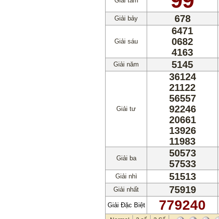
99
Giải tám
678
Giải bảy
6471
0682
Giải sáu
4163
5145
Giải năm
36124
21122
56557
92246
Giải tư
20661
13926
11983
50573
Giải ba
57533
51513
Giải nhì
75919
Giải nhất
779240
Giải Đặc Biệt