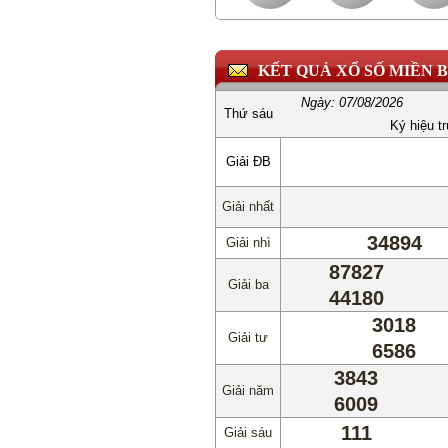
KẾT QUẢ XỔ SỐ MIỀN 
Ngày:
07/08/2026
Thứ sáu
Ký hiệu t
Giải ĐB
Giải nhất
34894
Giải nhì
87827
Giải ba
44180
3018
Giải tư
6586
3843
Giải năm
6009
111
Giải sáu