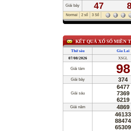
47
Giải bảy
0
1
2
Normal
2 số
3 Số
KẾT QUẢ XỔ SỐ MIỀN 
Thứ sáu
Gia Lai
07/08/2026
XSGL
98
Giải tám
374
Giải bảy
6477
7369
Giải sáu
6219
4869
Giải năm
46133
88474
65309