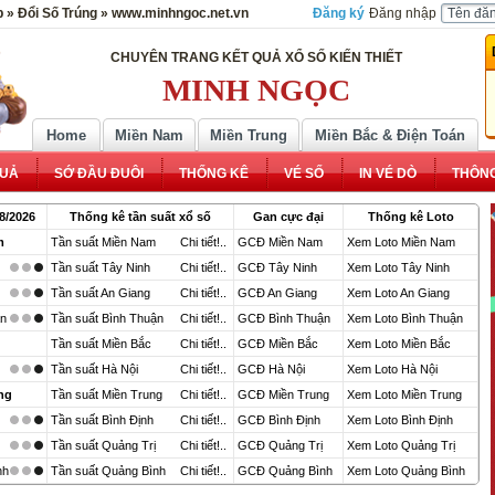
p » Đổi Số Trúng » www.minhngoc.net.vn
Đăng ký
Đăng nhập
CHUYÊN TRANG KẾT QUẢ XỔ SỐ KIẾN THIẾT
MINH NGỌC
Home
Miền Nam
Miền Trung
Miền Bắc & Điện Toán
QUẢ
SỚ ĐẦU ĐUÔI
THỐNG KÊ
VÉ SỐ
IN VÉ DÒ
THÔNG
8/2026
Thống kê tần suất xổ số
Gan cực đại
Thống kê Loto
m
Tần suất Miền Nam
Chi tiết!..
GCĐ Miền Nam
Xem Loto Miền Nam
Tần suất Tây Ninh
Chi tiết!..
GCĐ Tây Ninh
Xem Loto Tây Ninh
Tần suất An Giang
Chi tiết!..
GCĐ An Giang
Xem Loto An Giang
ận
Tần suất Bình Thuận
Chi tiết!..
GCĐ Bình Thuận
Xem Loto Bình Thuận
Tần suất Miền Bắc
Chi tiết!..
GCĐ Miền Bắc
Xem Loto Miền Bắc
Tần suất Hà Nội
Chi tiết!..
GCĐ Hà Nội
Xem Loto Hà Nội
ng
Tần suất Miền Trung
Chi tiết!..
GCĐ Miền Trung
Xem Loto Miền Trung
Tần suất Bình Định
Chi tiết!..
GCĐ Bình Định
Xem Loto Bình Định
Tần suất Quảng Trị
Chi tiết!..
GCĐ Quảng Trị
Xem Loto Quảng Trị
nh
Tần suất Quảng Bình
Chi tiết!..
GCĐ Quảng Bình
Xem Loto Quảng Bình