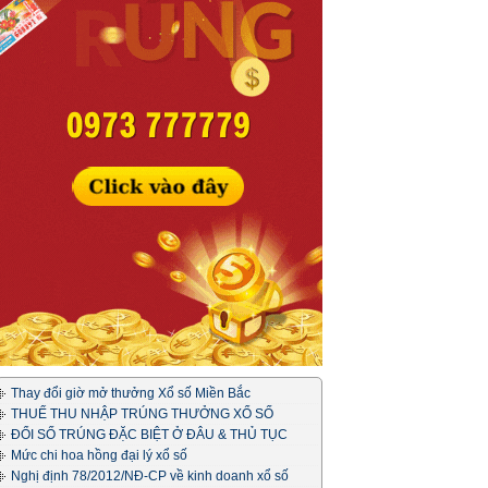
Thay đổi giờ mở thưởng Xổ số Miền Bắc
THUẾ THU NHẬP TRÚNG THƯỞNG XỔ SỐ
ĐỔI SỐ TRÚNG ĐẶC BIỆT Ở ĐÂU & THỦ TỤC
NHƯ THẾ NÀO?
Mức chi hoa hồng đại lý xổ số
Nghị định 78/2012/NĐ-CP về kinh doanh xổ số