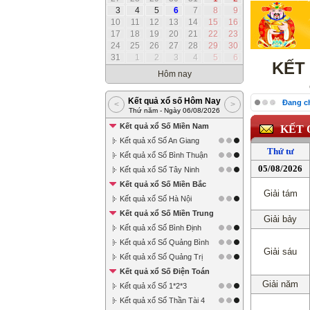
3
4
5
6
7
8
9
10
11
12
13
14
15
16
17
18
19
20
21
22
23
24
25
26
27
28
29
30
31
1
2
3
4
5
6
KẾT 
Hôm nay
Kết quả xổ số Hôm Nay
Đang ch
<
>
Thứ năm - Ngày 06/08/2026
Kết quả xổ Số Miền Nam
KẾT 
Kết quả xổ Số An Giang
Thứ tư
Kết quả xổ Số Bình Thuận
05/08/2026
Kết quả xổ Số Tây Ninh
Kết quả xổ Số Miền Bắc
Giải tám
Kết quả xổ Số Hà Nội
Kết quả xổ Số Miền Trung
Giải bảy
Kết quả xổ Số Bình Định
Kết quả xổ Số Quảng Bình
Giải sáu
Kết quả xổ Số Quảng Trị
Kết quả xổ Số Điện Toán
Giải năm
Kết quả xổ Số 1*2*3
Kết quả xổ Số Thần Tài 4