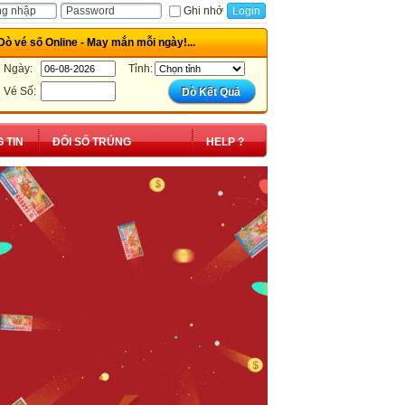
Ghi nhớ
Dò vé số Online - May mắn mỗi ngày!...
Ngày:
Tỉnh:
Vé Số:
 TIN
ĐỔI SỐ TRÚNG
HELP ?