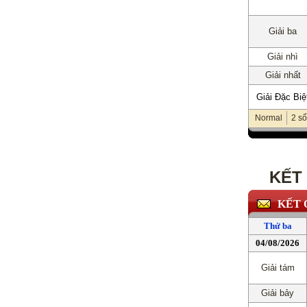
Giải ba
Giải nhì
Giải nhất
Giải Đặc Biệ
Normal
2 số
KẾT 
KẾT 
Thứ ba
04/08/2026
Giải tám
Giải bảy