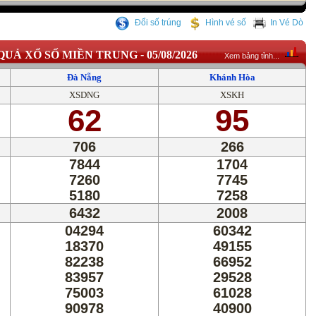
Đổi số trúng
Hình vé số
In Vé Dò
-
QUẢ XỔ SỐ MIỀN TRUNG
05/08/2026
Xem bảng tỉnh...
Đà Nẵng
Khánh Hòa
XSDNG
XSKH
62
95
706
266
7844
1704
7260
7745
5180
7258
6432
2008
04294
60342
18370
49155
82238
66952
83957
29528
75003
61028
90978
40900