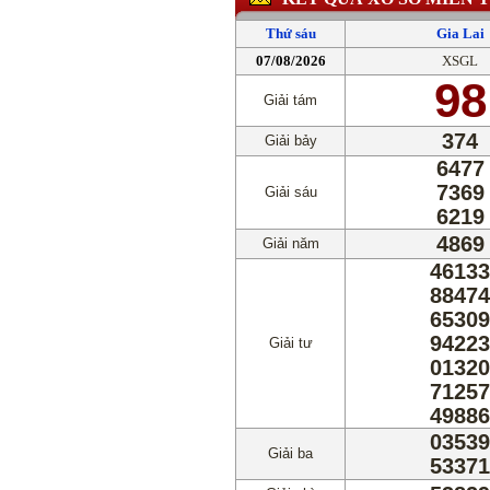
Thứ sáu
Gia Lai
07/08/2026
XSGL
98
Giải tám
374
Giải bảy
6477
7369
Giải sáu
6219
4869
Giải năm
46133
88474
65309
94223
Giải tư
01320
71257
49886
03539
Giải ba
53371