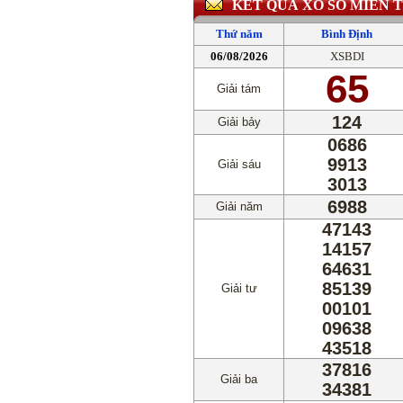
KẾT QUẢ XỔ SỐ MIỀN 
Thứ năm
Bình Định
06/08/2026
XSBDI
65
Giải tám
124
Giải bảy
0686
9913
Giải sáu
3013
6988
Giải năm
47143
14157
64631
85139
Giải tư
00101
09638
43518
37816
Giải ba
34381