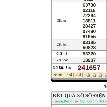
63730
02118
72294
18811
Giải tư
28427
07490
81655
93185
Giải ba
50828
53320
Giải nhì
13937
Giải nhất
241657
Giải Đặc Biệt
0
1
2
Normal
2 số
3 Số
KẾT QUẢ XỔ SỐ ĐIỆN
Tường thuật trực tiếp vào lúc 18:0