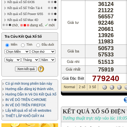
Kết quả xổ Số 6X36
36124
Kết quả xổ Số Thần Tài 4
21122
Kết quả xổ Số Power 6/55
56557
Kết quả xổ Số Max 4D
92246
Giải tư
chờ,
đang xổ,
mới
20661
13926
Tra Cứu Kết Quả Xổ Số
11983
Miền
Tỉnh
Đầu đuôi
50573
Giải ba
57533
51513
Giải nhì
75919
Giải nhất
779240
Giải Đặc Biệt
Có gì mới trong phiên bản này
0
1
2
Normal
2 số
3 Số
Hướng dẫn đăng ký thành viên,
in vé dò
Hướng Dẫn In Vé Dò Kết Quả Xổ
Số
IN VÉ DÒ TRÊN CHROME
IN VÉ DÒ TRÊN FIREFOX
KẾT QUẢ XỔ SỐ ĐIỆN
Lấy kết quả xổ số về websites
của bạn
THIẾT LẬP KHỔ GIẤY A4
Tường thuật trực tiếp vào lúc 18:0