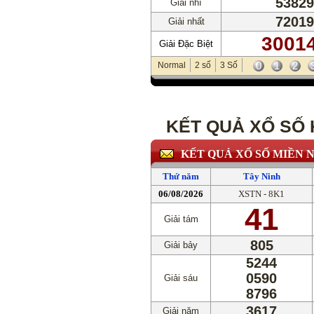
53829
Giải nhì
72019
Giải nhất
3001
Giải Đặc Biệt
0
1
2
Normal
2 số
3 Số
KẾT QUẢ XỔ SỐ K
KẾT QUẢ XỔ SỐ MIỀN 
Thứ năm
Tây Ninh
06/08/2026
XSTN - 8K1
41
Giải tám
805
Giải bảy
5244
0590
Giải sáu
8796
3617
Giải năm