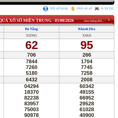
Đổi số trúng
Hình vé số
In Vé Dò
-
QUẢ XỔ SỐ MIỀN TRUNG
05/08/2026
Xem bảng tỉnh...
Đà Nẵng
Khánh Hòa
XSDNG
XSKH
62
95
706
266
7844
1704
7260
7745
5180
7258
6432
2008
04294
60342
18370
49155
82238
66952
83957
29528
75003
61028
90978
40900