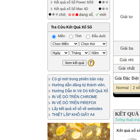
Kết quả xổ Số Power 6/55
Kết quả xổ Số Max 4D
chờ,
đang xổ,
mới
Giải tư
Tra Cứu Kết Quả Xổ Số
Miền
Tỉnh
Đầu đuôi
Giải ba
Giải nhì
Giải nhất
Giải Đặc Biệt
Có gì mới trong phiên bản này
Hướng dẫn đăng ký thành viên,
Normal
2 số
in vé dò
Hướng Dẫn In Vé Dò Kết Quả Xổ
Số
IN VÉ DÒ TRÊN CHROME
IN VÉ DÒ TRÊN FIREFOX
Lấy kết quả xổ số về websites
KẾT QUẢ 
của bạn
THIẾT LẬP KHỔ GIẤY A4
Tường thuật trực
Kết quả xổ số