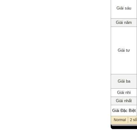
Giải sáu
Giải năm
Giải tư
Giải ba
Giải nhì
Giải nhất
Giải Đặc Biệt
Normal
2 số