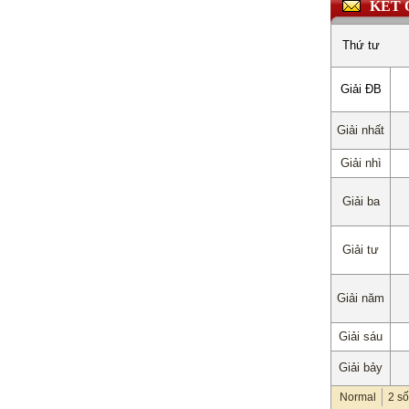
KẾT 
Thứ tư
Giải ĐB
Giải nhất
Giải nhì
Giải ba
Giải tư
Giải năm
Giải sáu
Giải bảy
Normal
2 số