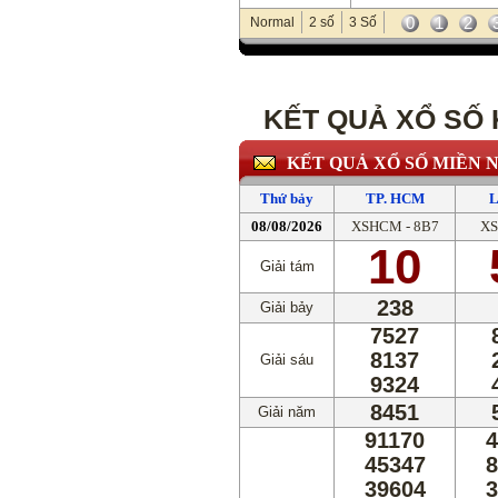
0
1
2
Normal
2 số
3 Số
KẾT QUẢ XỔ SỐ K
KẾT QUẢ XỔ SỐ MIỀN 
Thứ bảy
TP. HCM
L
08/08/2026
XSHCM - 8B7
XS
10
Giải tám
238
Giải bảy
7527
8137
Giải sáu
9324
8451
Giải năm
91170
4
45347
8
39604
3