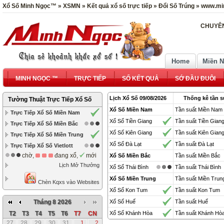
Xổ Số Minh Ngọc™ » XSMN » Kết quả xổ số trực tiếp » Đổi Số Trúng » www.mi
CHUYÊN
Home
Miền 
MINH NGỌC ™
TRỰC TIẾP
SỔ KẾT QUẢ
SỚ ĐẦU ĐUÔI
Lịch Xổ Số 09/08/2026
Thống kê tần s
Tường Thuật Trực Tiếp Xổ Số
Xổ Số Miền Nam
Tần suất Miền Nam
Trực Tiếp Xổ Số Miền Nam
Xổ Số Tiền Giang
Tần suất Tiền Gian
Trực Tiếp Xổ Số Miền Bắc
Xổ Số Kiên Giang
Tần suất Kiên Gian
Trực Tiếp Xổ Số Miền Trung
Xổ Số Đà Lạt
Tần suất Đà Lạt
Trực Tiếp Xổ Số Vietlott
chờ,
đang xổ,
mới
Xổ Số Miền Bắc
Tần suất Miền Bắc
Lịch Mở Thưởng
Xổ Số Thái Bình
Tần suất Thái Bình
Xổ Số Miền Trung
Tần suất Miền Trun
Chèn Kqxs vào Websites
Xổ Số Kon Tum
Tần suất Kon Tum
Tháng 8 2026
Xổ Số Huế
Tần suất Huế
T2
T3
T4
T5
T6
T7
CN
Xổ Số Khánh Hòa
Tần suất Khánh Hò
27
28
29
30
31
1
2