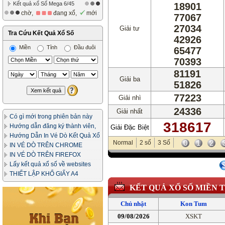
Kết quả xổ Số Mega 6/45
18901
chờ,
đang xổ,
mới
77067
27034
Giải tư
Tra Cứu Kết Quả Xổ Số
42926
Miền
Tỉnh
Đầu đuôi
65477
70393
81191
Giải ba
51826
77223
Giải nhì
24336
Giải nhất
Có gì mới trong phiên bản này
318617
Hướng dẫn đăng ký thành viên,
Giải Đặc Biệt
in vé dò
Hướng Dẫn In Vé Dò Kết Quả Xổ
0
1
2
Normal
2 số
3 Số
Số
IN VÉ DÒ TRÊN CHROME
IN VÉ DÒ TRÊN FIREFOX
Lấy kết quả xổ số về websites
của bạn
THIẾT LẬP KHỔ GIẤY A4
KẾT QUẢ XỔ SỐ MIỀN 
Chủ nhật
Kon Tum
09/08/2026
XSKT