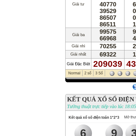
40770
6
Giải tư
39529
0
86507
0
86511
1
99575
9
Giải ba
66968
4
70255
2
Giải nhì
69322
1
Giải nhất
209039
43
Giải Đặc Biệt
0
1
2
Normal
2 số
3 Số
KẾT QUẢ XỔ SỐ ĐIỆN
Tường thuật trực tiếp vào lúc 18:0
Mở thư
Kết quả xổ số điện toán 1*2*3
6
9