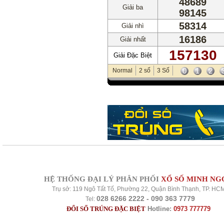
48689
Giải ba
98145
58314
Giải nhì
16186
Giải nhất
157130
Giải Đặc Biệt
0
1
2
Normal
2 số
3 Số
HỆ THỐNG ĐẠI LÝ PHÂN PHỐI
XỔ SỐ MINH NG
Trụ sở: 119 Ngô Tất Tố, Phường 22, Quận Bình Thạnh, TP. HC
028 6266 2222 - 090 363 7779
Tel:
ĐỔI SỐ TRÚNG ĐẶC BIỆT
Hotline:
0973 777779