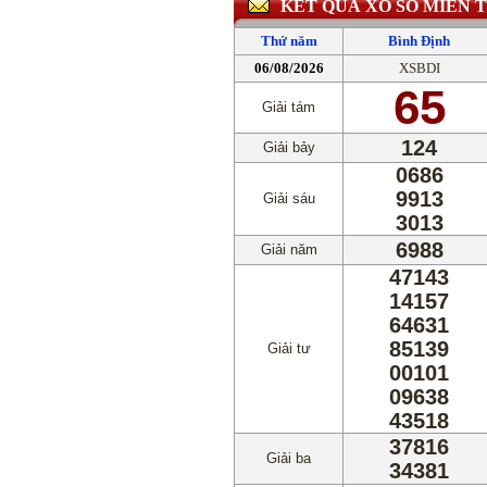
KẾT QUẢ XỔ SỐ MIỀN 
Thứ năm
Bình Định
06/08/2026
XSBDI
65
Giải tám
124
Giải bảy
0686
9913
Giải sáu
3013
6988
Giải năm
47143
14157
64631
85139
Giải tư
00101
09638
43518
37816
Giải ba
34381