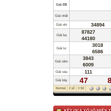
Giải ĐB
Giải nhất
34894
Giải nhì
87827
Giải ba
44180
3018
Giải tư
6586
3843
Giải năm
6009
111
Giải sáu
47
Giải bảy
0
1
2
Normal
2 số
3 Số
KẾT QUẢ XỔ SỐ MIỀN 