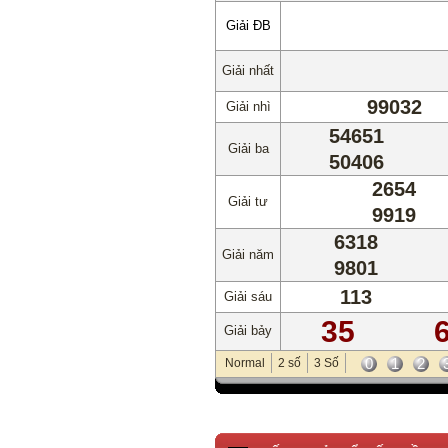
Giải ĐB
Giải nhất
99032
Giải nhì
54651
Giải ba
50406
2654
Giải tư
9919
6318
Giải năm
9801
113
Giải sáu
35
Giải bảy
0
1
2
Normal
2 số
3 Số