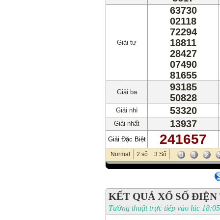
63730
02118
72294
18811
Giải tư
28427
07490
81655
93185
Giải ba
50828
53320
Giải nhì
13937
Giải nhất
241657
Giải Đặc Biệt
0
1
2
Normal
2 số
3 Số
KẾT QUẢ XỔ SỐ ĐIỆN
Tường thuật trực tiếp vào lúc 18:0