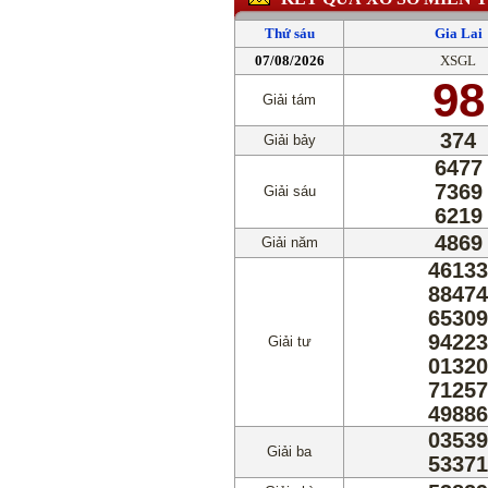
Thứ sáu
Gia Lai
07/08/2026
XSGL
98
Giải tám
374
Giải bảy
6477
7369
Giải sáu
6219
4869
Giải năm
46133
88474
65309
94223
Giải tư
01320
71257
49886
03539
Giải ba
53371