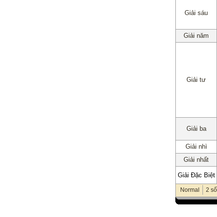
Giải sáu
Giải năm
Giải tư
Giải ba
Giải nhì
Giải nhất
Giải Đặc Biệt
Normal
2 số