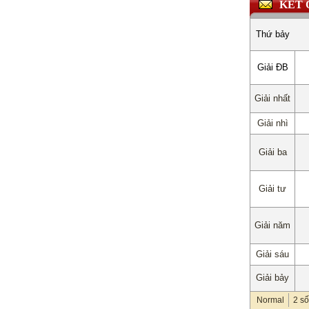
KẾT 
Thứ bảy
Giải ĐB
Giải nhất
Giải nhì
Giải ba
Giải tư
Giải năm
Giải sáu
Giải bảy
Normal
2 số