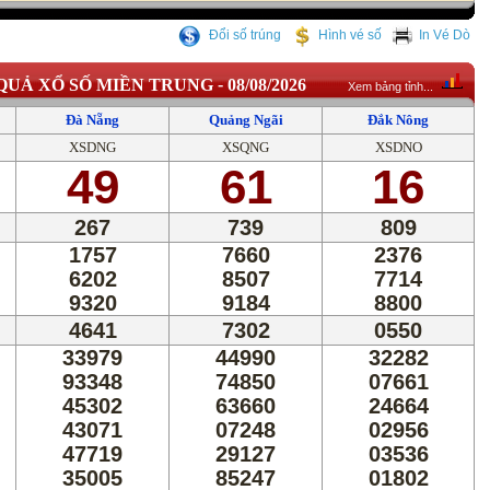
Đổi số trúng
Hình vé số
In Vé Dò
-
QUẢ XỔ SỐ MIỀN TRUNG
08/08/2026
Xem bảng tỉnh...
Đà Nẵng
Quảng Ngãi
Đắk Nông
XSDNG
XSQNG
XSDNO
49
61
16
267
739
809
1757
7660
2376
6202
8507
7714
9320
9184
8800
4641
7302
0550
33979
44990
32282
93348
74850
07661
45302
63660
24664
43071
07248
02956
47719
29127
03536
35005
85247
01802