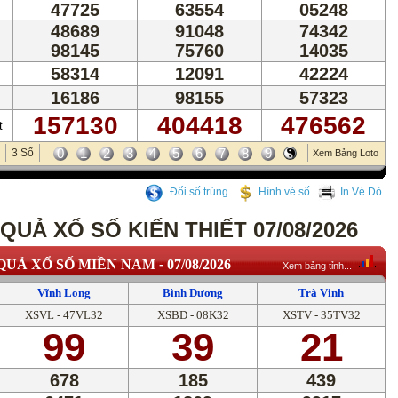
47725
63554
05248
48689
91048
74342
98145
75760
14035
58314
12091
42224
16186
98155
57323
157130
404418
476562
t
0
1
2
3
4
5
6
7
8
9
3 Số
Xem Bảng Loto
Đổi số trúng
Hình vé số
In Vé Dò
QUẢ XỔ SỐ KIẾN THIẾT 07/08/2026
-
QUẢ XỔ SỐ MIỀN NAM
07/08/2026
Xem bảng tỉnh...
Vĩnh Long
Bình Dương
Trà Vinh
XSVL - 47VL32
XSBD - 08K32
XSTV - 35TV32
99
39
21
678
185
439