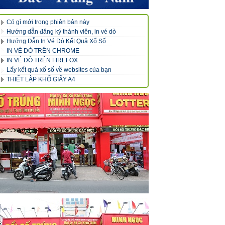
Có gì mới trong phiên bản này
Hướng dẫn đăng ký thành viên, in vé dò
Hướng Dẫn In Vé Dò Kết Quả Xổ Số
IN VÉ DÒ TRÊN CHROME
IN VÉ DÒ TRÊN FIREFOX
Lấy kết quả xổ số về websites của bạn
THIẾT LẬP KHỔ GIẤY A4