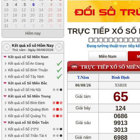
3
4
5
6
7
8
9
10
11
12
13
14
15
16
17
18
19
20
21
22
23
24
25
26
27
28
29
30
31
1
2
3
4
5
6
TRỰC TIẾP XỔ SỐ 
Hôm nay
Kết quả xổ số Hôm Nay
Đang tường thuật trực tiếp kế
<
>
Thứ năm - Ngày 06/08/2026
Miền Nam
M
Kết quả xổ Số Miền Nam
Kết quả xổ Số An Giang
TRỰC TIẾP XỔ SỐ MIỀN 
Kết quả xổ Số Bình Thuận
Kết quả xổ Số Tây Ninh
T.Năm
Bình Định
Kết quả xổ Số Miền Bắc
06/08/26
XSBDI
Kết quả xổ Số Hà Nội
65
Giải tám
Kết quả xổ Số Miền Trung
Kết quả xổ Số Bình Định
124
Giải bảy
Kết quả xổ Số Quảng Bình
0686
Kết quả xổ Số Quảng Trị
9913
Giải sáu
Kết quả xổ Số Điện Toán
3013
Kết quả xổ Số 1*2*3
Kết quả xổ Số Thần Tài 4
6988
Giải năm