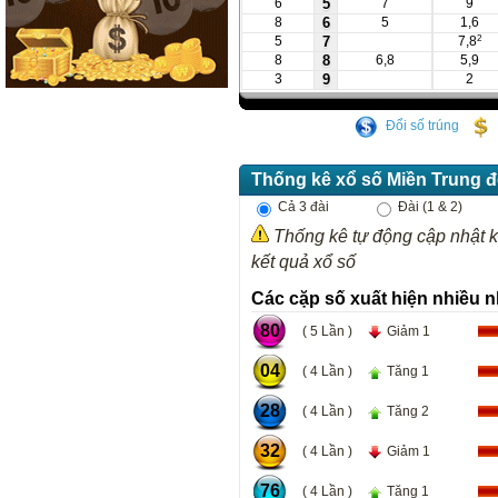
6
5
7
9
8
6
5
1
,
6
5
7
7
,
8
2
8
8
6
,
8
5
,
9
3
9
2
Đổi số trúng
Thống kê xổ số Miền Trung đ
Cả 3 đài
Đài (1 & 2)
Thống kê tự động cập nhật kh
kết quả xổ số
Các cặp số xuất hiện nhiều n
80
( 5 Lần )
Giảm 1
04
( 4 Lần )
Tăng 1
28
( 4 Lần )
Tăng 2
32
( 4 Lần )
Giảm 1
76
( 4 Lần )
Tăng 1