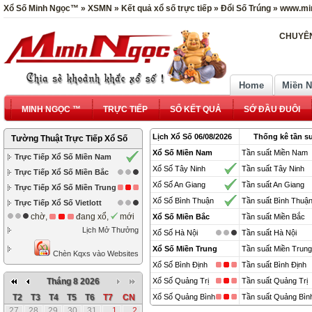
Xổ Số Minh Ngọc™ » XSMN » Kết quả xổ số trực tiếp » Đổi Số Trúng » www.mi
CHUYÊN
Home
Miền 
MINH NGỌC ™
TRỰC TIẾP
SỔ KẾT QUẢ
SỚ ĐẦU ĐUÔI
Lịch Xổ Số 06/08/2026
Thống kê tần su
Tường Thuật Trực Tiếp Xổ Số
Xổ Số Miền Nam
Tần suất Miền Nam
Trực Tiếp Xổ Số Miền Nam
Xổ Số Tây Ninh
Tần suất Tây Ninh
Trực Tiếp Xổ Số Miền Bắc
Xổ Số An Giang
Tần suất An Giang
Trực Tiếp Xổ Số Miền Trung
Xổ Số Bình Thuận
Tần suất Bình Thuậ
Trực Tiếp Xổ Số Vietlott
chờ,
đang xổ,
mới
Xổ Số Miền Bắc
Tần suất Miền Bắc
Lịch Mở Thưởng
Xổ Số Hà Nội
Tần suất Hà Nội
Xổ Số Miền Trung
Tần suất Miền Trung
Chèn Kqxs vào Websites
Xổ Số Bình Định
Tần suất Bình Định
Tháng 8 2026
Xổ Số Quảng Trị
Tần suất Quảng Trị
T2
T3
T4
T5
T6
T7
CN
Xổ Số Quảng Bình
Tần suất Quảng Bìn
27
28
29
30
31
1
2