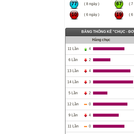
77
67
( 8 ngày )
( 7 n
10
19
( 6 ngày )
( 6 n
BẢNG THỐNG KÊ "CHỤC - ĐƠN
Hàng chục
11 Lần
4
6 Lần
2
13 Lần
4
14 Lần
3
5 Lần
2
12 Lần
0
9 Lần
4
11 Lần
0