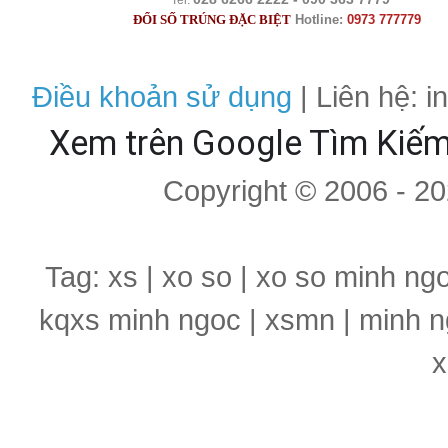
Tel:
ĐỔI SỐ TRÚNG ĐẶC BIỆT
Hotline:
0973 777779
Điều khoản sử dụng
| Liên hệ: 
Xem trên Google Tìm Kiế
Copyright © 2006 - 2
Tag: xs | xo so | xo so minh ng
kqxs minh ngoc | xsmn | minh n
x