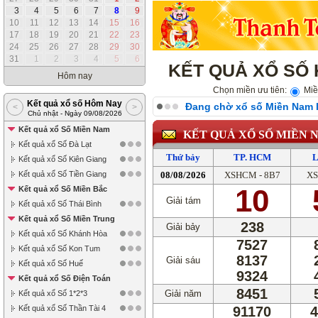
3
4
5
6
7
8
9
10
11
12
13
14
15
16
17
18
19
20
21
22
23
24
25
26
27
28
29
30
31
1
2
3
4
5
6
KẾT QUẢ XỔ SỐ K
Hôm nay
Chọn miền ưu tiên:
Miề
Kết quả xổ số Hôm Nay
Đang chờ xổ số Miền Nam l
<
>
Chủ nhật - Ngày 09/08/2026
Kết quả xổ Số Miền Nam
KẾT QUẢ XỔ SỐ MIỀN 
Kết quả xổ Số Đà Lạt
Thứ bảy
TP. HCM
L
Kết quả xổ Số Kiên Giang
Kết quả xổ Số Tiền Giang
08/08/2026
XSHCM - 8B7
XS
10
Kết quả xổ Số Miền Bắc
Giải tám
Kết quả xổ Số Thái Bình
Kết quả xổ Số Miền Trung
238
Giải bảy
Kết quả xổ Số Khánh Hòa
7527
Kết quả xổ Số Kon Tum
8137
Giải sáu
Kết quả xổ Số Huế
9324
Kết quả xổ Số Điện Toán
8451
Giải năm
Kết quả xổ Số 1*2*3
Kết quả xổ Số Thần Tài 4
91170
4