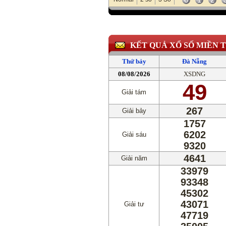
KẾT QUẢ XỔ SỐ MIỀN 
Thứ bảy
Đà Nẵng
08/08/2026
XSDNG
49
Giải tám
267
Giải bảy
1757
6202
Giải sáu
9320
4641
Giải năm
33979
93348
45302
43071
Giải tư
47719