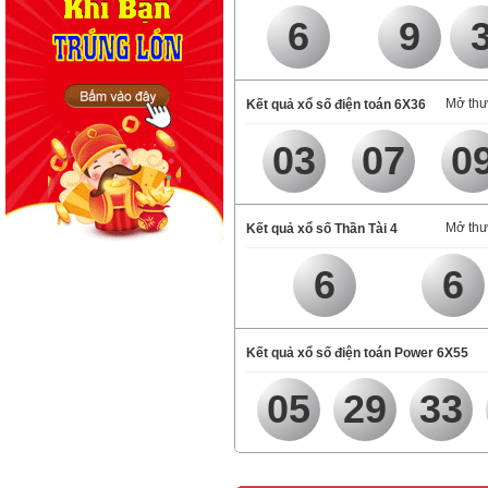
6
9
Mở thư
Kết quả xổ số điện toán 6X36
03
07
0
Mở thư
Kết quả xổ số Thần Tài 4
6
6
Kết quả xổ số điện toán Power 6X55
05
29
33