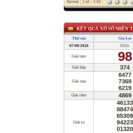
0
1
2
Normal
2 số
3 Số
KẾT QUẢ XỔ SỐ MIỀN 
Thứ sáu
Gia Lai
07/08/2026
XSGL
98
Giải tám
374
Giải bảy
6477
7369
Giải sáu
6219
4869
Giải năm
46133
88474
65309
94223
Giải tư
01320