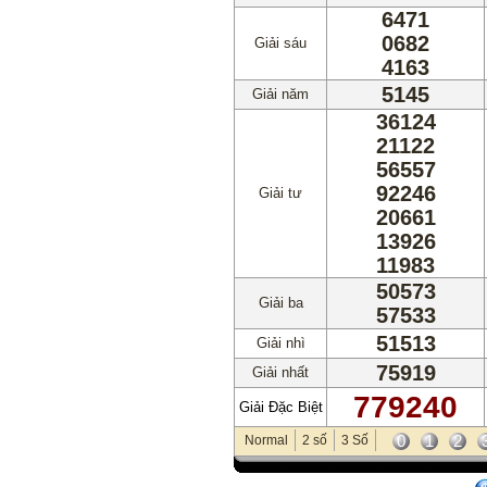
6471
0682
Giải sáu
4163
5145
Giải năm
36124
21122
56557
92246
Giải tư
20661
13926
11983
50573
Giải ba
57533
51513
Giải nhì
75919
Giải nhất
779240
Giải Đặc Biệt
0
1
2
Normal
2 số
3 Số