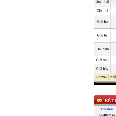
Giải nhất
Giải nhì
Giải ba
Giải tư
Giải năm
Giải sáu
Giải bảy
Normal
2 số
KẾT 
Thứ năm
06/08/2026