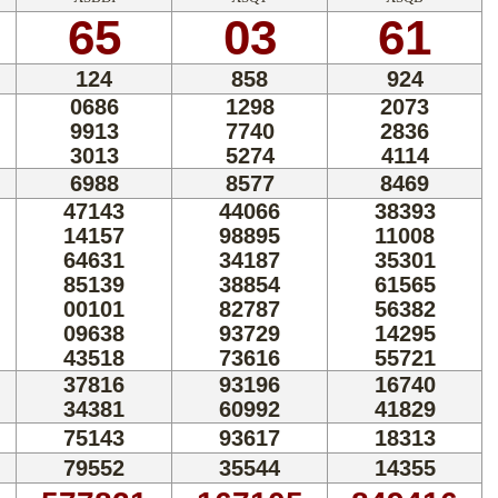
65
03
61
124
858
924
0686
1298
2073
9913
7740
2836
3013
5274
4114
6988
8577
8469
47143
44066
38393
14157
98895
11008
64631
34187
35301
85139
38854
61565
00101
82787
56382
09638
93729
14295
43518
73616
55721
37816
93196
16740
34381
60992
41829
75143
93617
18313
79552
35544
14355