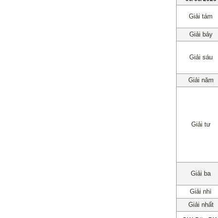
Giải tám
Giải bảy
Giải sáu
Giải năm
Giải tư
Giải ba
Giải nhì
Giải nhất