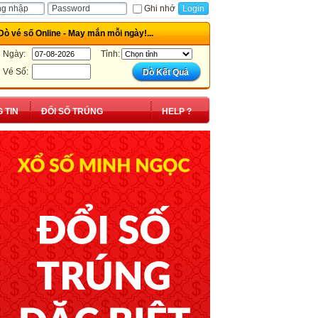
Ghi nhớ
Dò vé số Online - May mắn mỗi ngày!...
Ngày:
Tỉnh:
Vé Số:
 TIN
ĐỔI SỐ TRÚNG
HELP ?