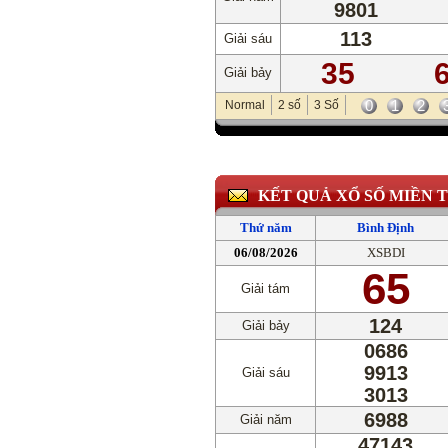
9801
113
Giải sáu
35
Giải bảy
0
1
2
Normal
2 số
3 Số
KẾT QUẢ XỔ SỐ MIỀN 
Thứ năm
Bình Định
06/08/2026
XSBDI
65
Giải tám
124
Giải bảy
0686
9913
Giải sáu
3013
6988
Giải năm
47143