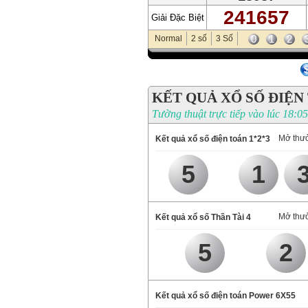
241657
Giải Đặc Biệt
0
1
2
Normal
2 số
3 Số
KẾT QUẢ XỔ SỐ ĐIỆN
Tường thuật trực tiếp vào lúc 18:0
Mở thư
Kết quả xổ số điện toán 1*2*3
5
1
Mở thư
Kết quả xổ số Thần Tài 4
5
2
Kết quả xổ số điện toán Power 6X55