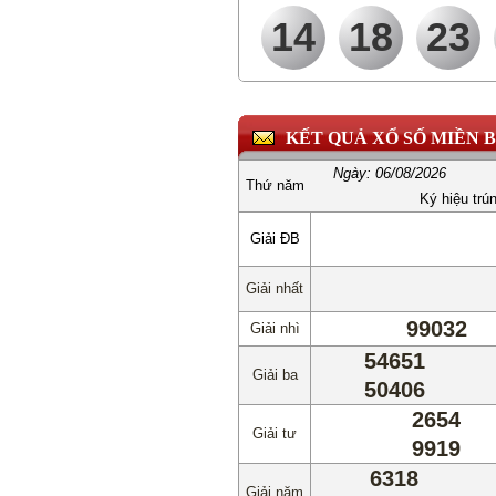
14
18
23
KẾT QUẢ XỔ SỐ MIỀN 
Ngày:
06/08/2026
Thứ năm
Ký hiệu trú
Giải ĐB
Giải nhất
99032
Giải nhì
54651
Giải ba
50406
2654
Giải tư
9919
6318
Giải năm